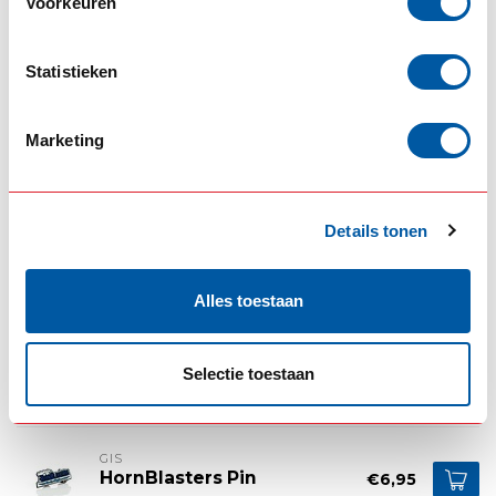
Voorkeuren
12V
€145,00
Op voorraad
Statistieken
SCANIA
V8 Schakelaar voor
€98,00
Scania R / NG
Marketing
Op voorraad
HORNBLASTERS
Details tonen
Hornblasters 12v
€999,00
Treinhoornkit
Op voorraad
Alles toestaan
DAF
Daf schakelaarkap voor
€34,50
Selectie toestaan
Hornblasters Trainhorn
Op voorraad
GIS
HornBlasters Pin
€6,95