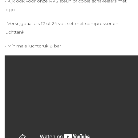
- Kijk ook voor onze
RVS steun
of
coole schakelaars
met
logo
- Verkrijgbaar als 12 of 24 volt set met compressor en
luchttank
- Minimale luchtdruk 8 bar