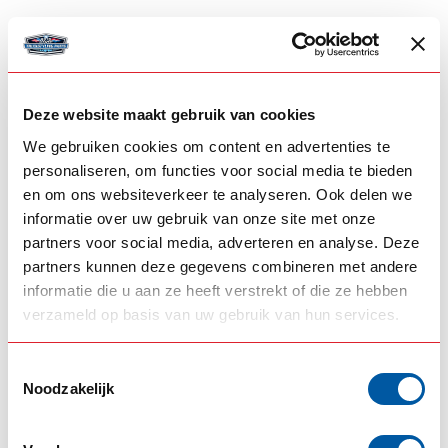
PRODUCT BUNDELS
Hornblasters + bracket
Deze website maakt gebruik van cookies
-5%
Hornblasters Shocker XL Trainhorn
+
RVS Steun
voor Shocker XL
We gebruiken cookies om content en advertenties te
personaliseren, om functies voor social media te bieden
en om ons websiteverkeer te analyseren. Ook delen we
+
informatie over uw gebruik van onze site met onze
partners voor social media, adverteren en analyse. Deze
partners kunnen deze gegevens combineren met andere
informatie die u aan ze heeft verstrekt of die ze hebben
Op voorraad
verzameld op basis van uw gebruik van hun services.
€474,00
€498,00
Toestemmingsselectie
Noodzakelijk
GERELATEERDE PRODUCTEN
Aansluitset Hornblasters