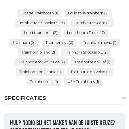
Bizarre Trainhoorn
(1)
Go in style trainhorn
(2)
Hornblasters ShockerXL
(3)
Hornblasters.com
(2)
Loud trainhorns
(2)
Luchthoorn Truck
(17)
Trainhorn
(8)
Trainhorn kit
(2)
Trainhorn movie
(1)
Trainhorn prank
(2)
Trainhorn Shocker XL
(2)
Trainhorns for your ride
(2)
Trainhorns on Daf
(1)
Trainhorns on Scania
(1)
Trainhorns on Volvo
(1)
Treinhoorn.nl
(1)
USA Trainhorns
(1)
SPECIFICATIES
HULP NODIG BIJ HET MAKEN VAN DE JUISTE KEUZE?