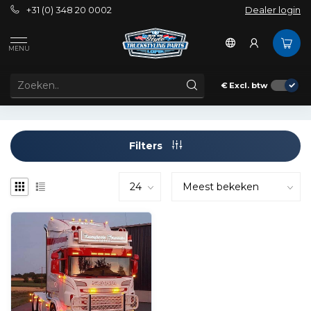
+31 (0) 348 20 0002
Dealer login
Tags
Spoiler lichtbak
MENU
PRODUCTEN GETAGD MET SPOILER LICHTBAK
€
Excl. btw
Filters