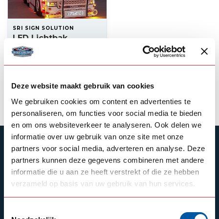
SRI SIGN SOLUTION
LED Lichtbak
160x40x12cm Classic
798,00
Op voorraad
Deze website maakt gebruik van cookies
Product bekijken
We gebruiken cookies om content en advertenties te
personaliseren, om functies voor social media te bieden
en om ons websiteverkeer te analyseren. Ook delen we
informatie over uw gebruik van onze site met onze
ABONNEER JE OP ONZE NIEUWSBRIEF
partners voor social media, adverteren en analyse. Deze
partners kunnen deze gegevens combineren met andere
Blijf op de hoogte over onze laatste acties
informatie die u aan ze heeft verstrekt of die ze hebben
verzameld op basis van uw gebruik van hun services.
Toestemmingsselectie
Schrijf je in