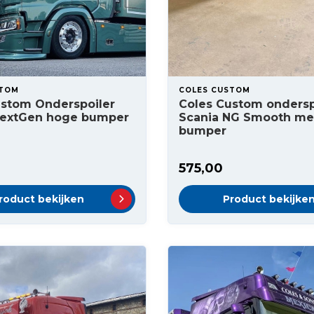
STOM
COLES CUSTOM
ustom Onderspoiler
Coles Custom ondersp
NextGen hoge bumper
Scania NG Smooth m
bumper
575,00
roduct bekijken
Product bekijke