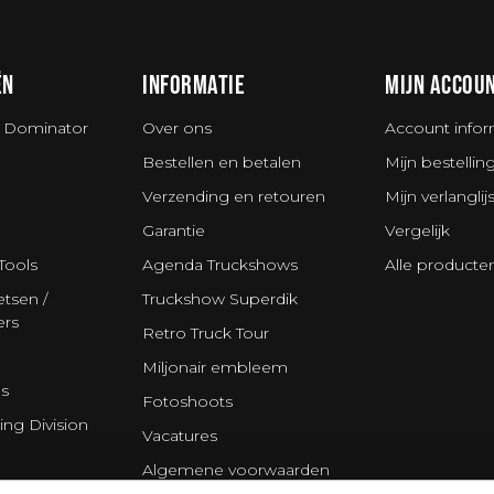
ËN
INFORMATIE
MIJN ACCOU
 Dominator
Over ons
Account infor
Bestellen en betalen
Mijn bestellin
Verzending en retouren
Mijn verlanglijs
Garantie
Vergelijk
Tools
Agenda Truckshows
Alle producte
tsen /
Truckshow Superdik
ers
Retro Truck Tour
Miljonair embleem
s
Fotoshoots
ing Division
Vacatures
Algemene voorwaarden