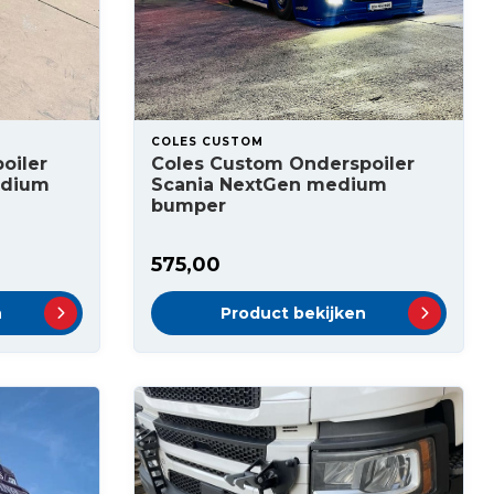
COLES CUSTOM
oiler
Coles Custom Onderspoiler
edium
Scania NextGen medium
bumper
575,00
n
Product bekijken