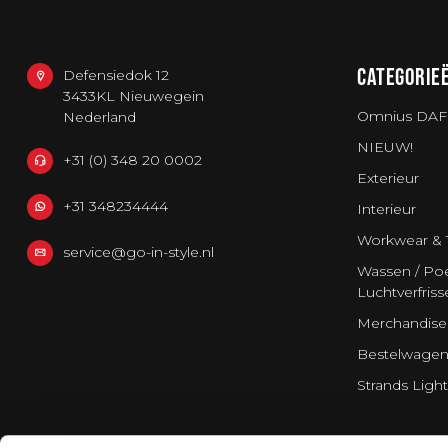
CATEGORIE
Defensiedok 12
3433KL Nieuwegein
Omnius DAF
Nederland
NIEUW!
+31 (0) 348 20 0002
Exterieur
+31 348234444
Interieur
Workwear & 
service@go-in-style.nl
Wassen / Poe
Luchtverfriss
Merchandise
Bestelwagen
Strands Light