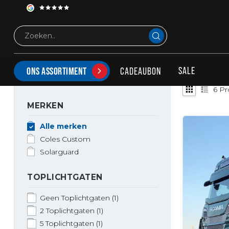
Tags
Scania R series
PRODUCTEN GETAGD MET SCANIA R SERIES
SALE
CADEAUBON
ONS ASSORTIMENT
6
Pr
MERKEN
Alle merken
Coles Custom
Solarguard
TOPLICHTGATEN
Geen Toplichtgaten
(1)
2 Toplichtgaten
(1)
5 Toplichtgaten
(1)