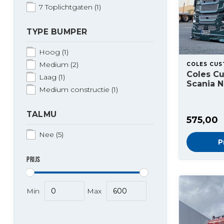
7 Toplichtgaten
(1)
TYPE BUMPER
Hoog
(1)
Medium
(2)
COLES CU
Coles C
Laag
(1)
Scania 
Medium constructie
(1)
TALMU
575,00
Nee
(5)
P
PRIJS
Min
Max