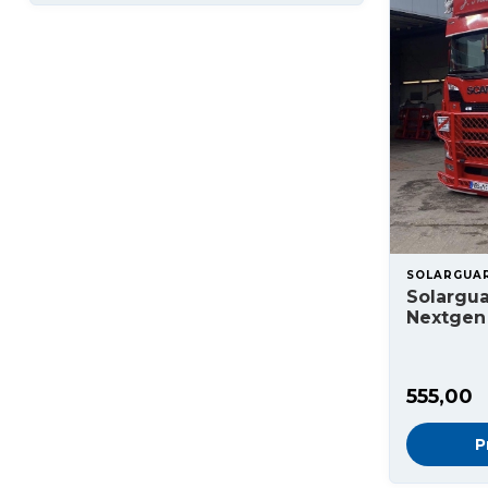
SOLARGUA
Solargu
Nextgen 
555,00
P