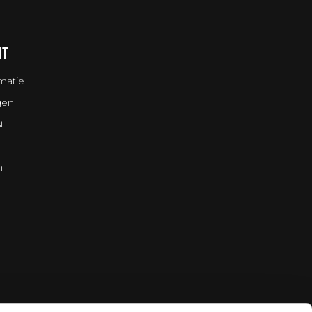
NT
matie
gen
t
n