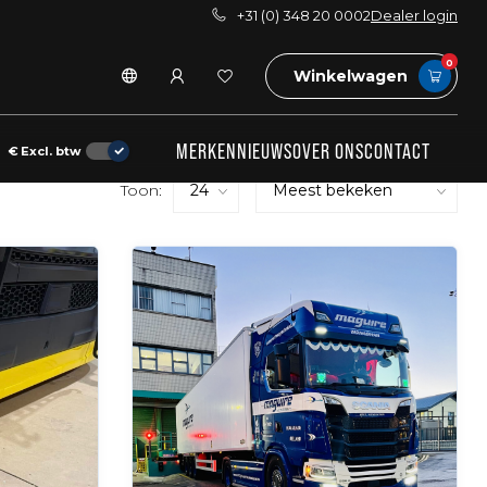
+31 (0) 348 20 0002
Dealer login
0
Winkelwagen
MERKEN
NIEUWS
OVER ONS
CONTACT
€
Excl. btw
Toon: