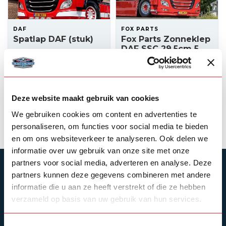
DAF
FOX PARTS
Spatlap DAF (stuk)
Fox Parts Zonneklep
DAF SSC 29,5cm 5
Toplichtgaten
(nieuw type)
28,00
525,00
Op voorraad
Op voorraad
Deze website maakt gebruik van cookies
We gebruiken cookies om content en advertenties te
Product bekijken
Product bekijken
personaliseren, om functies voor social media te bieden
en om ons websiteverkeer te analyseren. Ook delen we
informatie over uw gebruik van onze site met onze
partners voor social media, adverteren en analyse. Deze
ABONNEER JE OP ONZE NIEUWSBRIEF
partners kunnen deze gegevens combineren met andere
Blijf op de hoogte over onze laatste acties
informatie die u aan ze heeft verstrekt of die ze hebben
verzameld op basis van uw gebruik van hun services.