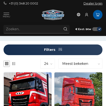
+31 (0) 348 20 0002
Dealer login
Tags
DAF Nederland
MENU
PRODUCTEN GETAGD MET DAF NEDERLAND
€
Excl. btw
Filters