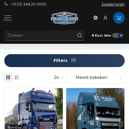
+31 (0) 348 20 0002
Dealer login
Tags
Daf Lip
MENU
PRODUCTEN GETAGD MET DAF LIP
€
Excl. btw
Filters