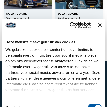
SOLARGUARD
SOLARGUARD
Solarguard
Solarguard
Onderspoiler DAF XF
Onderspoiler DAF CF
495,00
495,00
Op voorraad
Op voorraad
Deze website maakt gebruik van cookies
Product bekijken
Product bekijken
We gebruiken cookies om content en advertenties te
personaliseren, om functies voor social media te bieden
en om ons websiteverkeer te analyseren. Ook delen we
informatie over uw gebruik van onze site met onze
ABONNEER JE OP ONZE NIEUWSBRIEF
partners voor social media, adverteren en analyse. Deze
partners kunnen deze gegevens combineren met andere
Blijf op de hoogte over onze laatste acties
informatie die u aan ze heeft verstrekt of die ze hebben
verzameld op basis van uw gebruik van hun services.
Toestemmingsselectie
Schrijf je in