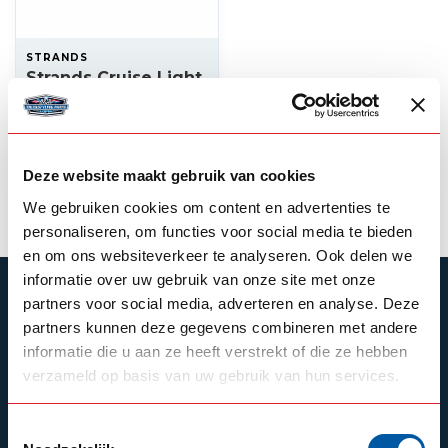
STRANDS
Strands Cruise Light
Warning Light
111,25
Op voorraad
Deze website maakt gebruik van cookies
Product bekijken
We gebruiken cookies om content en advertenties te
personaliseren, om functies voor social media te bieden
en om ons websiteverkeer te analyseren. Ook delen we
informatie over uw gebruik van onze site met onze
ABONNEER JE OP ONZE NIEUWSBRIEF
partners voor social media, adverteren en analyse. Deze
partners kunnen deze gegevens combineren met andere
Blijf op de hoogte over onze laatste acties
informatie die u aan ze heeft verstrekt of die ze hebben
verzameld op basis van uw gebruik van hun services.
Toestemmingsselectie
Schrijf je in