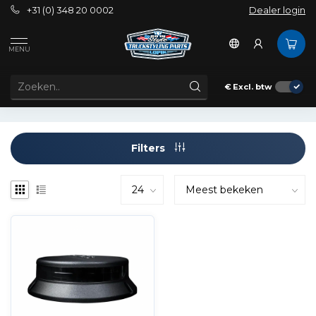
+31 (0) 348 20 0002
Dealer login
Tags
Cruise Light
MENU
PRODUCTEN GETAGD MET CRUISE LIGHT
€
Excl. btw
Filters