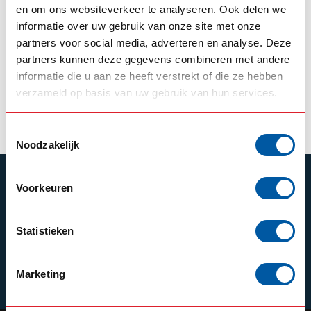
OMNIUS
en om ons websiteverkeer te analyseren. Ook delen we
Slimline
informatie over uw gebruik van onze site met onze
Dubbelbrander
Oranje
partners voor social media, adverteren en analyse. Deze
partners kunnen deze gegevens combineren met andere
informatie die u aan ze heeft verstrekt of die ze hebben
30,00
Op voorraad
verzameld op basis van uw gebruik van hun services.
Product bekijken
Toestemmingsselectie
Noodzakelijk
ABONNEER JE OP ONZE NIEUWSBRIEF
Voorkeuren
Blijf op de hoogte over onze laatste acties
Statistieken
Marketing
Schrijf je in