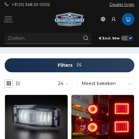
+31 (0) 348 20 0002
Dealer login
Tags
contourverlichting
MENU
PRODUCTEN GETAGD MET CONTOURVERLICHTING
€
Excl. btw
Filters