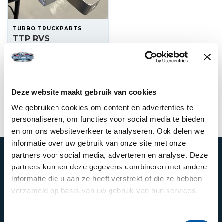
TURBO TRUCKPARTS
TTP RVS
Michelinpop steun
Classic lichtbak (set)
50,00
Op voorraad
Deze website maakt gebruik van cookies
Product bekijken
We gebruiken cookies om content en advertenties te
personaliseren, om functies voor social media te bieden
en om ons websiteverkeer te analyseren. Ook delen we
informatie over uw gebruik van onze site met onze
partners voor social media, adverteren en analyse. Deze
ABONNEER JE OP ONZE NIEUWSBRIEF
partners kunnen deze gegevens combineren met andere
Blijf op de hoogte over onze laatste acties
informatie die u aan ze heeft verstrekt of die ze hebben
verzameld op basis van uw gebruik van hun services.
Toestemmingsselectie