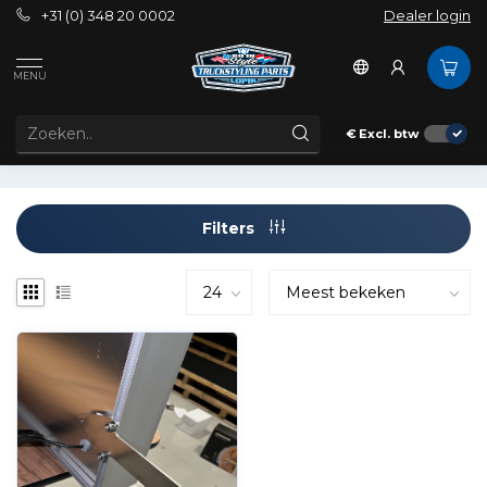
+31 (0) 348 20 0002
Dealer login
Tags
Classic lichtbak
MENU
PRODUCTEN GETAGD MET CLASSIC LICHTBAK
€
Excl. btw
Filters