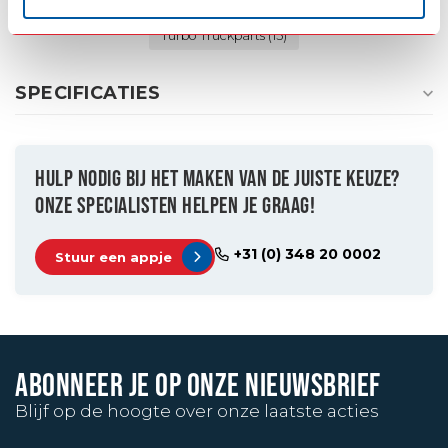
steun classic lichtbak
(1)
steun michelinpop
(2)
Turbo Truckparts
(15)
SPECIFICATIES
HULP NODIG BIJ HET MAKEN VAN DE JUISTE KEUZE?
ONZE SPECIALISTEN HELPEN JE GRAAG!
+31 (0) 348 20 0002
Stuur een appje
ABONNEER JE OP ONZE NIEUWSBRIEF
Blijf op de hoogte over onze laatste acties