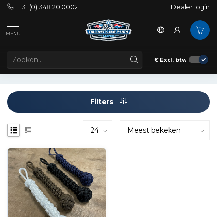
+31 (0) 348 20 0002
Dealer login
Tags
Chord for Airhorns
MENU
PRODUCTEN GETAGD MET CHORD FOR AIRHORNS
€
Excl. btw
Filters