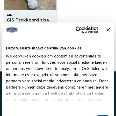
GIS
GIS Trekkoord t.b.v.
Manueel
luchtventiel
20,00
Op voorraad
Deze website maakt gebruik van cookies
Product bekijken
We gebruiken cookies om content en advertenties te
personaliseren, om functies voor social media te bieden
en om ons websiteverkeer te analyseren. Ook delen we
informatie over uw gebruik van onze site met onze
partners voor social media, adverteren en analyse. Deze
ABONNEER JE OP ONZE NIEUWSBRIEF
partners kunnen deze gegevens combineren met andere
Blijf op de hoogte over onze laatste acties
informatie die u aan ze heeft verstrekt of die ze hebben
verzameld op basis van uw gebruik van hun services.
Toestemmingsselectie