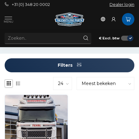
+31 (0) 348 20 0002
Dealer login
Tags
Cheap Hypro
MENU
PRODUCTEN GETAGD MET CHEAP HYPRO
€
Excl. btw
Filters