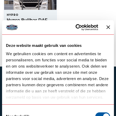
HYPRO
Hypro Bullbar DAF
NG
3.395,00
Backorder
Deze website maakt gebruik van cookies
Product bekijken
We gebruiken cookies om content en advertenties te
personaliseren, om functies voor social media te bieden
en om ons websiteverkeer te analyseren. Ook delen we
informatie over uw gebruik van onze site met onze
ABONNEER JE OP ONZE NIEUWSBRIEF
partners voor social media, adverteren en analyse. Deze
partners kunnen deze gegevens combineren met andere
Blijf op de hoogte over onze laatste acties
informatie die u aan ze heeft verstrekt of die ze hebben
verzameld op basis van uw gebruik van hun services.
Toestemmingsselectie
Schrijf je in