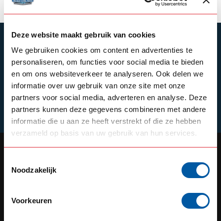
Deze website maakt gebruik van cookies
ABONNEER JE OP ONZE NIEUWSBRIEF
We gebruiken cookies om content en advertenties te
Blijf op de hoogte over onze laatste acties
personaliseren, om functies voor social media te bieden
en om ons websiteverkeer te analyseren. Ook delen we
informatie over uw gebruik van onze site met onze
partners voor social media, adverteren en analyse. Deze
Schrijf je in
partners kunnen deze gegevens combineren met andere
informatie die u aan ze heeft verstrekt of die ze hebben
verzameld op basis van uw gebruik van hun services.
Toestemmingsselectie
Noodzakelijk
OUR REPUTATION IS BUILT ON
SERVICE
Voorkeuren