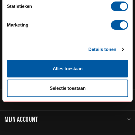
Defensiedok 12
Statistieken
3433KL Nieuwegein
Nederland
Marketing
+31 (0) 348 20 0002
+31 348234444
Details tonen
service@go-in-style.nl
Alles toestaan
CATEGORIEËN
Selectie toestaan
INFORMATIE
MIJN ACCOUNT