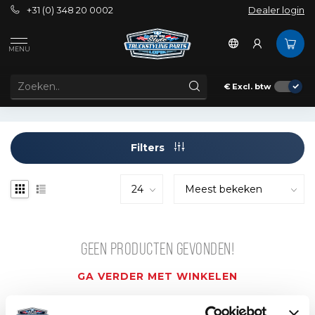
+31 (0) 348 20 0002
Dealer login
Tags
bucket
MENU
PRODUCTEN GETAGD MET BUCKET
€
Excl. btw
Filters
GEEN PRODUCTEN GEVONDEN!
GA VERDER MET WINKELEN