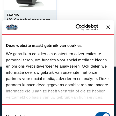
SCANIA
V8 Schakelaar voor
Scania R / NG
98,00
Op voorraad
Deze website maakt gebruik van cookies
Product bekijken
We gebruiken cookies om content en advertenties te
personaliseren, om functies voor social media te bieden
en om ons websiteverkeer te analyseren. Ook delen we
informatie over uw gebruik van onze site met onze
ABONNEER JE OP ONZE NIEUWSBRIEF
partners voor social media, adverteren en analyse. Deze
partners kunnen deze gegevens combineren met andere
Blijf op de hoogte over onze laatste acties
informatie die u aan ze heeft verstrekt of die ze hebben
verzameld op basis van uw gebruik van hun services.
Toestemmingsselectie
Schrijf je in