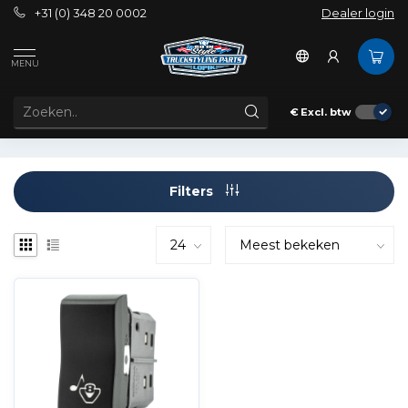
+31 (0) 348 20 0002
Dealer login
Tags
Brullen
MENU
PRODUCTEN GETAGD MET BRULLEN
€
Excl. btw
Filters