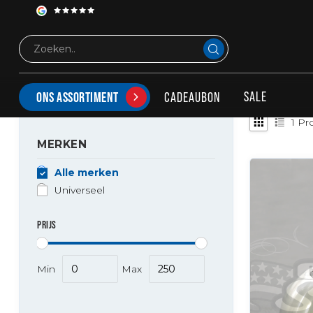
Tags
Bring back the old times
PRODUCTEN GETAGD MET BRING BACK THE OLD T
SALE
CADEAUBON
ONS ASSORTIMENT
1
Pr
MERKEN
Alle merken
Universeel
PRIJS
Min
Max