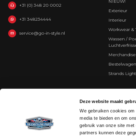
NIEUW!
+31 (0) 348 20 0002
Exterieur
+31 348234444
Interieur
Workwear & 
service@go-in-style.nl
Wassen / Poe
Luchtverfriss
Merchandise
Bestelwagen
Strands Light
Deze website maakt gebru
We gebruiken cookies om c
media te bieden en om ons
gebruik van onze site met
partners kunnen deze gege