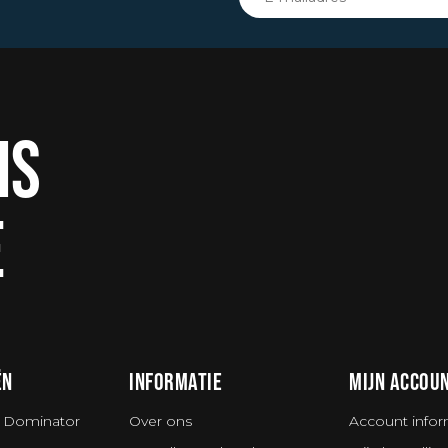
IS
E
ËN
INFORMATIE
MIJN ACCOU
 Dominator
Over ons
Account infor