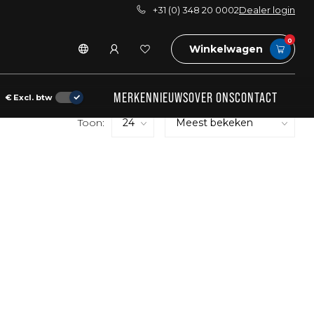
+31 (0) 348 20 0002
Dealer login
0
Winkelwagen
MERKEN
NIEUWS
OVER ONS
CONTACT
€
Excl. btw
Toon: