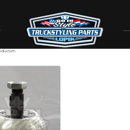
IMES
oducten