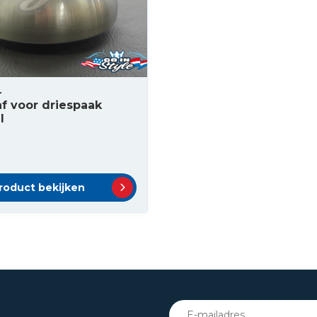
L
f voor driespaak
l
roduct bekijken