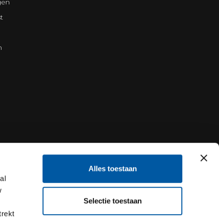
gen
t
n
Alles toestaan
al
w
Selectie toestaan
trekt