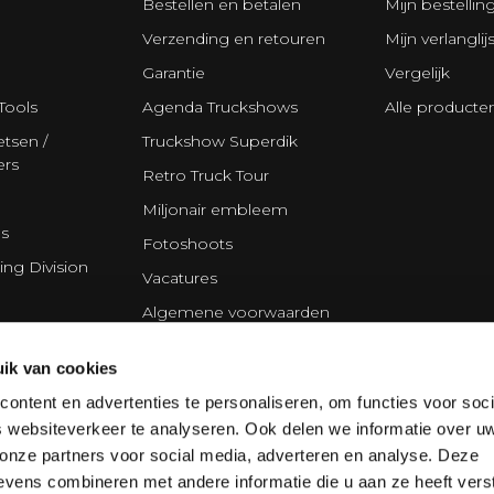
Bestellen en betalen
Mijn bestellin
Verzending en retouren
Mijn verlanglijs
Garantie
Vergelijk
Tools
Agenda Truckshows
Alle producte
tsen /
Truckshow Superdik
ers
Retro Truck Tour
Miljonair embleem
s
Fotoshoots
ing Division
Vacatures
Algemene voorwaarden
Disclaimer
ik van cookies
Privacy Statement
ontent en advertenties te personaliseren, om functies voor soci
Cookie policy
 websiteverkeer te analyseren. Ook delen we informatie over u
Partners
 onze partners voor social media, adverteren en analyse. Deze
vens combineren met andere informatie die u aan ze heeft vers