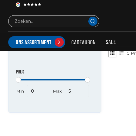
Tags
Belt buckle
PRODUCTEN GETAGD MET BELT BUCKLE
SALE
CADEAUBON
ONS ASSORTIMENT
0
Pr
PRIJS
Min
Max