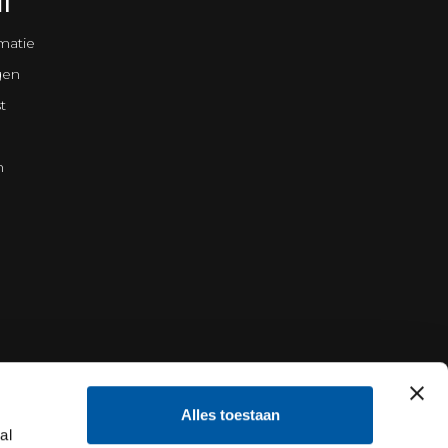
NT
matie
gen
t
n
Alles toestaan
al