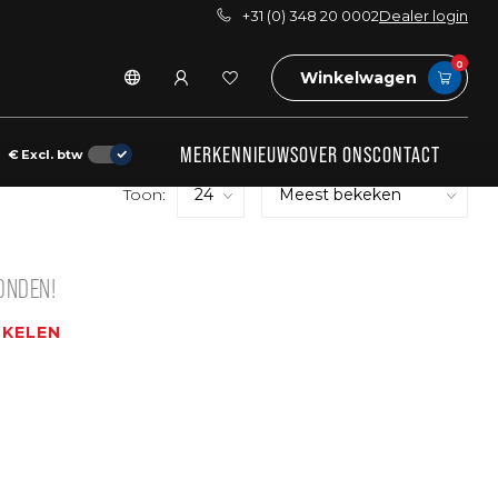
+31 (0) 348 20 0002
Dealer login
0
Winkelwagen
MERKEN
NIEUWS
OVER ONS
CONTACT
€
Excl. btw
Toon:
ONDEN!
NKELEN