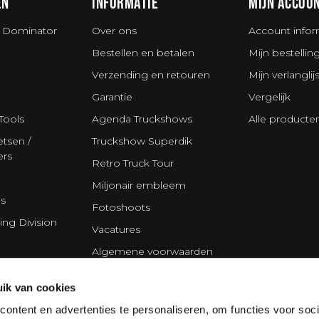
ËN
INFORMATIE
MIJN ACCOU
 Dominator
Over ons
Account infor
Bestellen en betalen
Mijn bestellin
Verzending en retouren
Mijn verlanglijs
Garantie
Vergelijk
Tools
Agenda Truckshows
Alle producte
tsen /
Truckshow Superdik
ers
Retro Truck Tour
Miljonair embleem
s
Fotoshoots
ing Division
Vacatures
Algemene voorwaarden
Disclaimer
ik van cookies
Privacy Statement
ontent en advertenties te personaliseren, om functies voor soci
Cookie policy