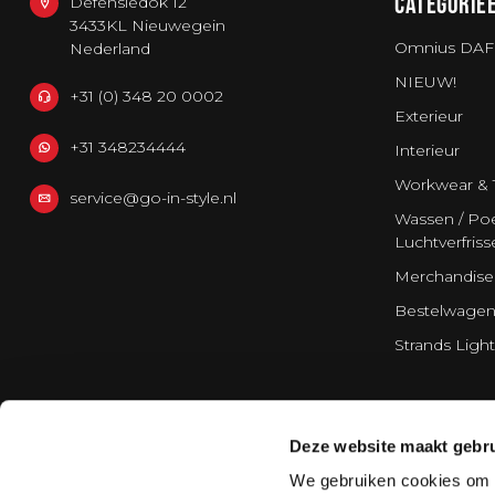
CATEGORIE
Defensiedok 12
3433KL Nieuwegein
Omnius DAF
Nederland
NIEUW!
+31 (0) 348 20 0002
Exterieur
+31 348234444
Interieur
Workwear & 
service@go-in-style.nl
Wassen / Poe
Luchtverfriss
Merchandise
Bestelwagen
Strands Light
Deze website maakt gebru
We gebruiken cookies om c