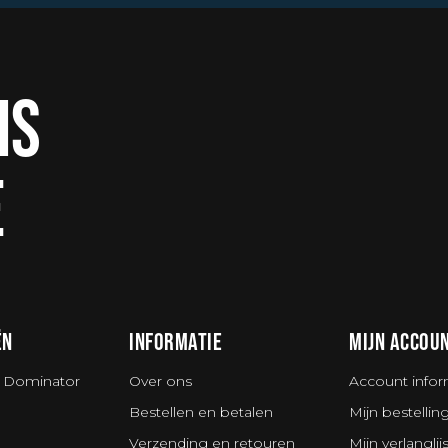
IS
E
ËN
INFORMATIE
MIJN ACCOU
 Dominator
Over ons
Account infor
Bestellen en betalen
Mijn bestellin
Verzending en retouren
Mijn verlanglijs