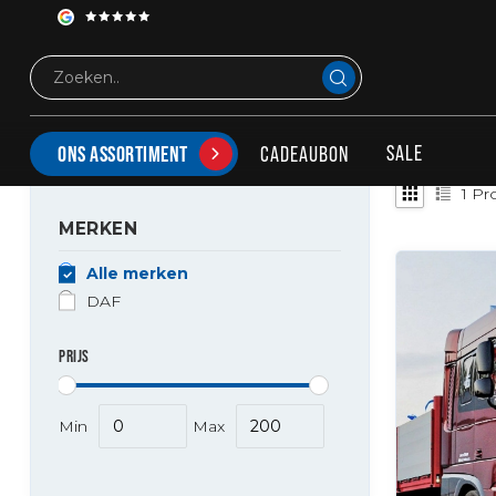
Tags
Amber DRL DAF
PRODUCTEN GETAGD MET AMBER DRL DAF
SALE
CADEAUBON
ONS ASSORTIMENT
1
Pr
MERKEN
Alle merken
DAF
PRIJS
Min
Max