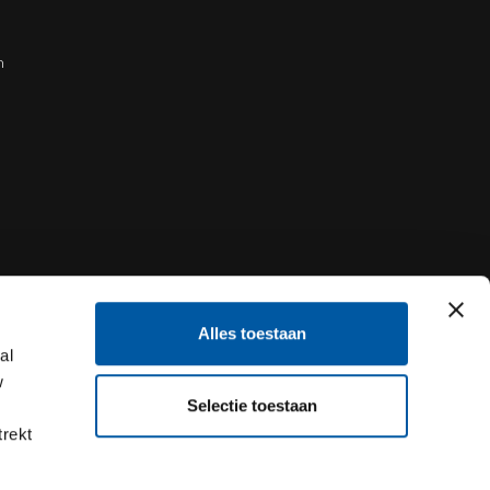
n
Alles toestaan
al
w
Selectie toestaan
trekt