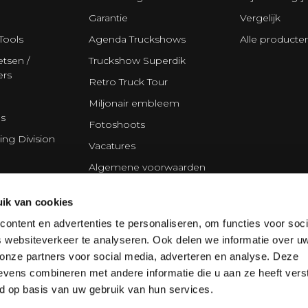
Garantie
Vergelijk
Tools
Agenda Truckshows
Alle producte
tsen /
Truckshow Superdik
ers
Retro Truck Tour
Miljonair embleem
s
Fotoshoots
ing Division
Vacatures
Algemene voorwaarden
Disclaimer
ik van cookies
Privacy Statement
ontent en advertenties te personaliseren, om functies voor soci
Cookie policy
 websiteverkeer te analyseren. Ook delen we informatie over u
Partners
 onze partners voor social media, adverteren en analyse. Deze
vens combineren met andere informatie die u aan ze heeft vers
d op basis van uw gebruik van hun services.