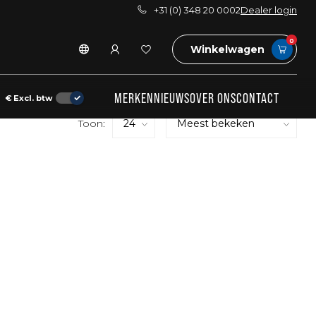
+31 (0) 348 20 0002
Dealer login
0
Winkelwagen
MERKEN
NIEUWS
OVER ONS
CONTACT
€
Excl. btw
Toon: