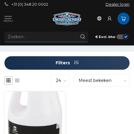
+31 (0) 348 20 0002
Dealer login
Tags
ALDB1
MENU
PRODUCTEN GETAGD MET ALDB1
€
Excl. btw
Filters