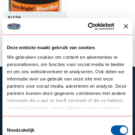
ALCOA
Alcoa – Dura Bright 1
Liter
31,50
Niet op voorraad
Deze website maakt gebruik van cookies
We gebruiken cookies om content en advertenties te
personaliseren, om functies voor social media te bieden
en om ons websiteverkeer te analyseren. Ook delen we
ABONNEER JE OP ONZE NIEUWSBRIEF
informatie over uw gebruik van onze site met onze
partners voor social media, adverteren en analyse. Deze
Blijf op de hoogte over onze laatste acties
partners kunnen deze gegevens combineren met andere
informatie die u aan ze heeft verstrekt of die ze hebben
verzameld op basis van uw gebruik van hun services.
Schrijf je in
Toestemmingsselectie
Noodzakelijk