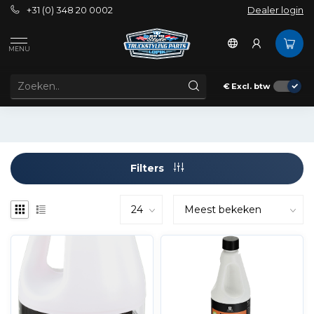
+31 (0) 348 20 0002
Dealer login
Tags
Alclean for Dura Bright wheels
MENU
PRODUCTEN GETAGD MET ALCLEAN FOR DURA BRIGHT
WHEELS
€
Excl. btw
Filters