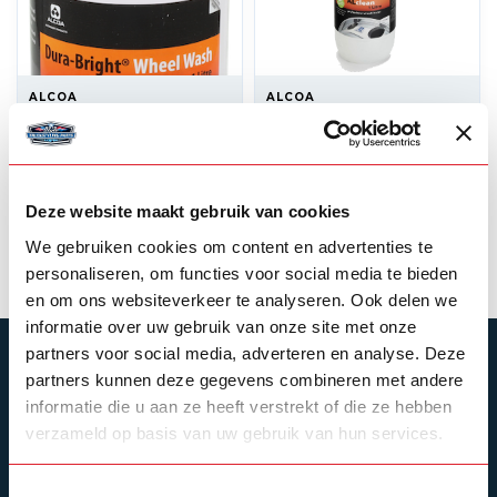
ALCOA
ALCOA
Alcoa – Dura Bright 1
Alclean wielreiniger
Liter
1L
31,50
Op voorraad
Deze website maakt gebruik van cookies
31,50
Niet op voorraad
Product bekijken
We gebruiken cookies om content en advertenties te
personaliseren, om functies voor social media te bieden
en om ons websiteverkeer te analyseren. Ook delen we
informatie over uw gebruik van onze site met onze
partners voor social media, adverteren en analyse. Deze
ABONNEER JE OP ONZE NIEUWSBRIEF
partners kunnen deze gegevens combineren met andere
Blijf op de hoogte over onze laatste acties
informatie die u aan ze heeft verstrekt of die ze hebben
verzameld op basis van uw gebruik van hun services.
Toestemmingsselectie