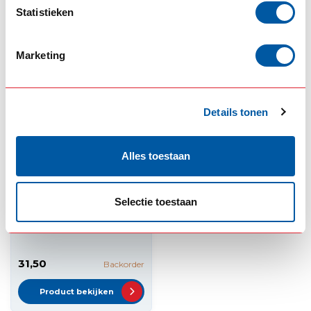
99,75
82,95
Op voorraad
Op voorraad
Statistieken
Product bekijken
Product bekijken
Marketing
Details tonen
Alles toestaan
Selectie toestaan
OMNIUS
Omnius slim taillight
Frame Enkel
31,50
Backorder
Product bekijken