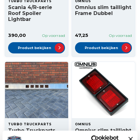
TURBO TRUCKPARTS
OMNIUS
Scania 4/R-serie
Omnius slim taillight
Roof Spoiler
Frame Dubbel
Lightbar
390,00
47,25
Op voorraad
Op voorraad
Product bekijken
Product bekijken
TURBO TRUCKPARTS
OMNIUS
Turbo Truckparts
Omnius slim taillight
Renault T Roof
Frame Dubbel -