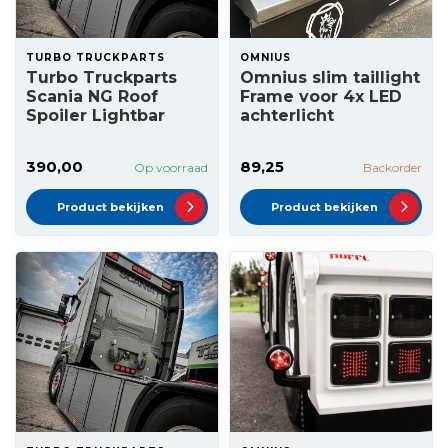
TURBO TRUCKPARTS
OMNIUS
Turbo Truckparts
Omnius slim taillight
Scania NG Roof
Frame voor 4x LED
Spoiler Lightbar
achterlicht
390,00
89,25
Op voorraad
Backorder
Product bekijken
Product bekijken