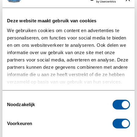
Spoiler Lightbar
horizontaal
390,00
47,25
Op voorraad
Op voorraad
Deze website maakt gebruik van cookies
We gebruiken cookies om content en advertenties te
Product bekijken
Product bekijken
personaliseren, om functies voor social media te bieden
en om ons websiteverkeer te analyseren. Ook delen we
informatie over uw gebruik van onze site met onze
partners voor social media, adverteren en analyse. Deze
partners kunnen deze gegevens combineren met andere
informatie die u aan ze heeft verstrekt of die ze hebben
verzameld op basis van uw gebruik van hun services.
Toestemmingsselectie
Noodzakelijk
OMNIUS
OMNIUS
Omnius slim taillight
Omnius slim taillight
Frame voor 5x LED
Frame voor 3x LED
achterlichten
achterlichten
Voorkeuren