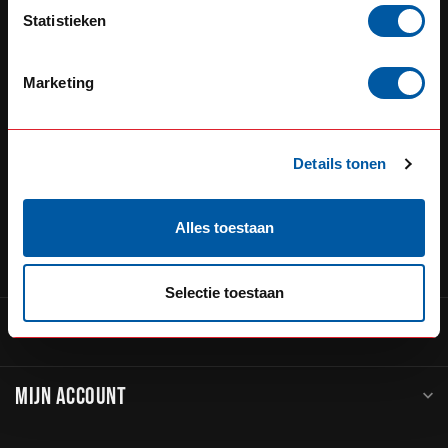
Defensiedok 12
Statistieken
3433KL Nieuwegein
Nederland
Marketing
+31 (0) 348 20 0002
+31 348234444
Details tonen
service@go-in-style.nl
Alles toestaan
CATEGORIEËN
Selectie toestaan
INFORMATIE
MIJN ACCOUNT