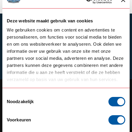
Deze website maakt gebruik van cookies
ABONNEER JE OP ONZE NIEUWSBRIEF
We gebruiken cookies om content en advertenties te
Blijf op de hoogte over onze laatste acties
personaliseren, om functies voor social media te bieden
en om ons websiteverkeer te analyseren. Ook delen we
informatie over uw gebruik van onze site met onze
partners voor social media, adverteren en analyse. Deze
Schrijf je in
partners kunnen deze gegevens combineren met andere
informatie die u aan ze heeft verstrekt of die ze hebben
verzameld op basis van uw gebruik van hun services.
Toestemmingsselectie
Noodzakelijk
OUR REPUTATION IS BUILT ON
SERVICE
Voorkeuren