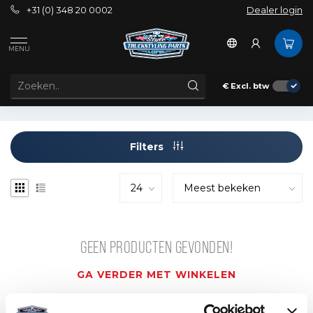
+31 (0) 348 20 0002
Dealer login
Tags
8152722
MENU
PRODUCTEN GETAGD MET 8152722
€
Excl. btw
Filters
GEEN PRODUCTEN GEVONDEN!
GA VERDER MET WINKELEN