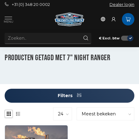
+31 (0) 348 20 0002
Dealer login
MENU
€
Excl. btw
Tags
7" Night Ranger
PRODUCTEN GETAGD MET 7" NIGHT RANGER
Filters