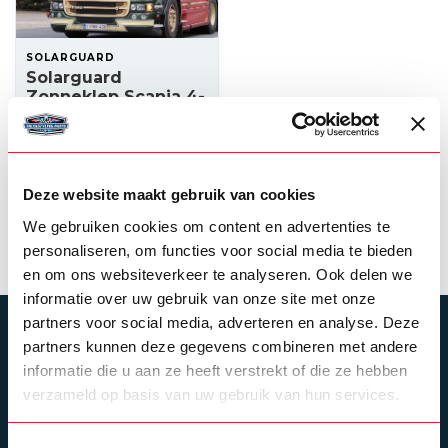
SOLARGUARD
Solarguard
Zonneklep Scania 4-
serie / R-serie
Topline 7 tplg
395,00
Op voorraad
Deze website maakt gebruik van cookies
We gebruiken cookies om content en advertenties te
Product bekijken
personaliseren, om functies voor social media te bieden
en om ons websiteverkeer te analyseren. Ook delen we
informatie over uw gebruik van onze site met onze
partners voor social media, adverteren en analyse. Deze
ABONNEER JE OP ONZE NIEUWSBRIEF
partners kunnen deze gegevens combineren met andere
Blijf op de hoogte over onze laatste acties
informatie die u aan ze heeft verstrekt of die ze hebben
verzameld op basis van uw gebruik van hun services.