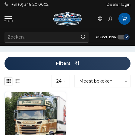
+31 (0) 348 20 0002
Dealer login
Tags
4 series sunvisor
MENU
PRODUCTEN GETAGD MET 4 SERIES SUNVISOR
€
Excl. btw
Filters