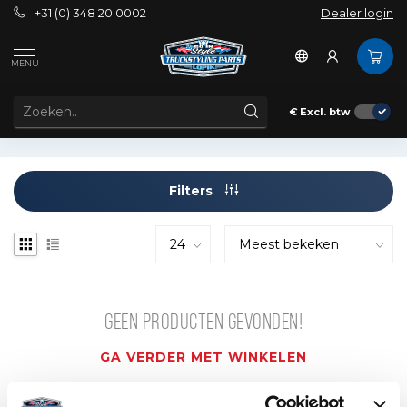
+31 (0) 348 20 0002
Dealer login
Tags
12" ledbar
MENU
PRODUCTEN GETAGD MET 12" LEDBAR
€
Excl. btw
Filters
GEEN PRODUCTEN GEVONDEN!
GA VERDER MET WINKELEN