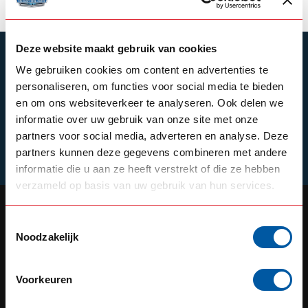
Deze website maakt gebruik van cookies
ABONNEER JE OP ONZE NIEUWSBRIEF
We gebruiken cookies om content en advertenties te
Blijf op de hoogte over onze laatste acties
personaliseren, om functies voor social media te bieden
en om ons websiteverkeer te analyseren. Ook delen we
informatie over uw gebruik van onze site met onze
partners voor social media, adverteren en analyse. Deze
Schrijf je in
partners kunnen deze gegevens combineren met andere
informatie die u aan ze heeft verstrekt of die ze hebben
verzameld op basis van uw gebruik van hun services.
Toestemmingsselectie
Noodzakelijk
OUR REPUTATION IS BUILT ON
SERVICE
Voorkeuren