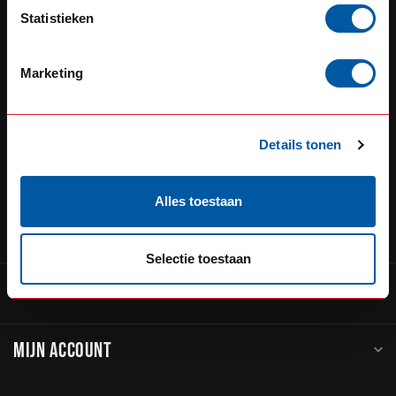
Defensiedok 12
Statistieken
3433KL Nieuwegein
Nederland
Marketing
+31 (0) 348 20 0002
+31 348234444
Details tonen
service@go-in-style.nl
Alles toestaan
CATEGORIEËN
Selectie toestaan
INFORMATIE
MIJN ACCOUNT