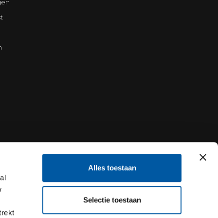
gen
t
n
Alles toestaan
al
w
Selectie toestaan
trekt