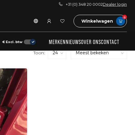
+31 (0) 348 20 0002
Dealer login
0
Winkelwagen
MERKEN
NIEUWS
OVER ONS
CONTACT
€
Excl. btw
Toon: