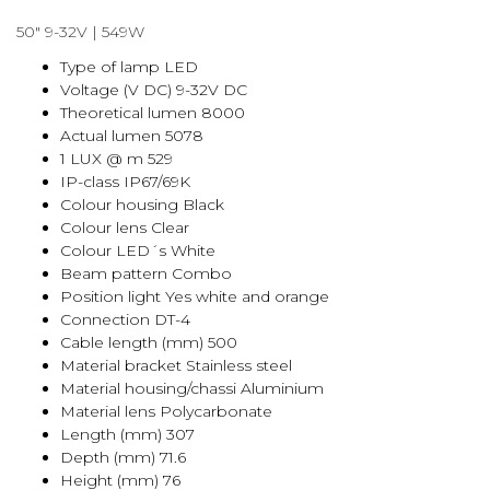
50" 9-32V | 549W
Type of lamp LED
Voltage (V DC) 9-32V DC
Theoretical lumen 8000
Actual lumen 5078
1 LUX @ m 529
IP-class IP67/69K
Colour housing Black
Colour lens Clear
Colour LED´s White
Beam pattern Combo
Position light Yes white and orange
Connection DT-4
Cable length (mm) 500
Material bracket Stainless steel
Material housing/chassi Aluminium
Material lens Polycarbonate
Length (mm) 307
Depth (mm) 71.6
Height (mm) 76