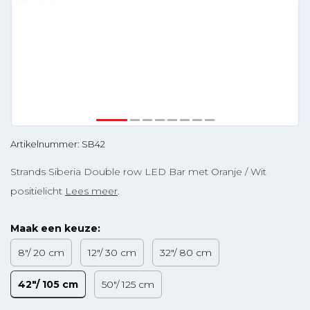
Artikelnummer: SB42
Strands Siberia Double row LED Bar met Oranje / Wit
positielicht
Lees meer
.
Maak een keuze:
8"/ 20 cm
12"/ 30 cm
32"/ 80 cm
42"/ 105 cm
50"/ 125 cm