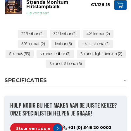
Strands Monitum
€1.126,15
Flitslampbalk
Op voorraad
22"ledbar
(2)
32" ledbar
(2)
42" ledbar
(2)
50" ledbar
(2)
ledbar
(6)
straks siberia
(2)
Strands
(53)
strands ledbar
(2)
Strands light division
(2)
Strands Siberia
(6)
SPECIFICATIES
HULP NODIG BIJ HET MAKEN VAN DE JUISTE KEUZE?
ONZE SPECIALISTEN HELPEN JE GRAAG!
+31 (0) 348 20 0002
Stuur een appje