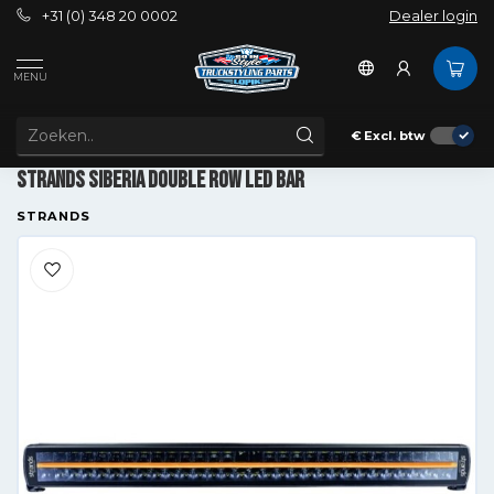
+31 (0) 348 20 0002
Dealer login
MENU
€
Excl. btw
Strands Siberia Double row LED Bar
Strands Siberia Double row LED Bar
STRANDS