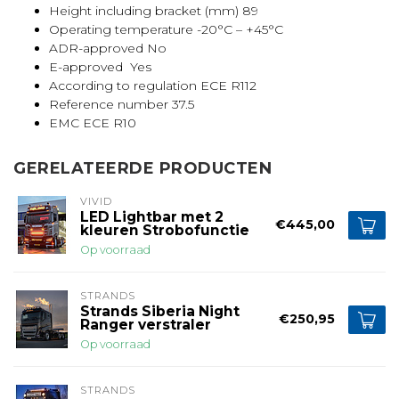
Height including bracket (mm) 89
Operating temperature -20°C – +45°C
ADR-approved No
E-approved Yes
According to regulation ECE R112
Reference number 37.5
EMC ECE R10
GERELATEERDE PRODUCTEN
VIVID
LED Lightbar met 2
€445,00
kleuren Strobofunctie
Op voorraad
STRANDS
Strands Siberia Night
€250,95
Ranger verstraler
Op voorraad
STRANDS