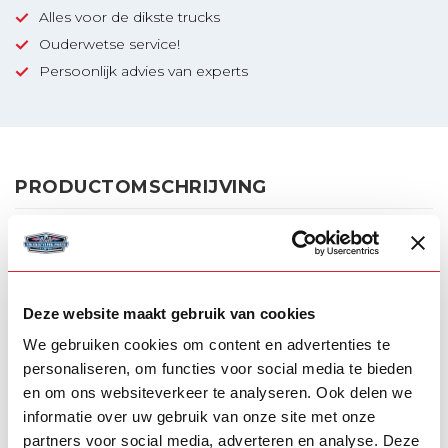
Alles voor de dikste trucks
Ouderwetse service!
Persoonlijk advies van experts
PRODUCTOMSCHRIJVING
- IZELED torpedo lamp
- Wit/oranje positielicht
Deze website maakt gebruik van cookies
- Met strobofunctie
We gebruiken cookies om content en advertenties te
- Smoked lens met donker chrome behuizing
personaliseren, om functies voor social media te bieden
en om ons websiteverkeer te analyseren. Ook delen we
- Verkrijgbaar in 2 kleuren: Black Bullet en Silver Arrow
informatie over uw gebruik van onze site met onze
partners voor social media, adverteren en analyse. Deze