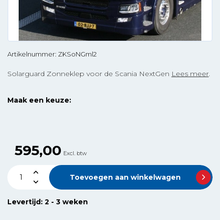
Artikelnummer: ZKSoNGml2
Solarguard Zonneklep voor de Scania NextGen
Lees meer
.
Maak een keuze:
2 toplichtgaten -
2 toplichtgaten
rechte onderzijde
5 toplichtgaten
7 toplightgaten
595,00
Excl. btw
Toevoegen aan winkelwagen