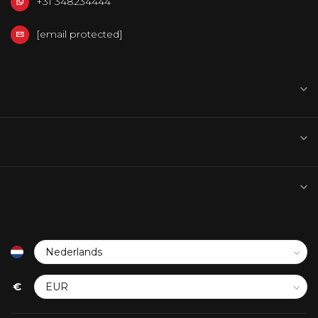
service@go-in-style.nl
CATEGORIEËN
INFORMATIE
MIJN ACCOUNT
€