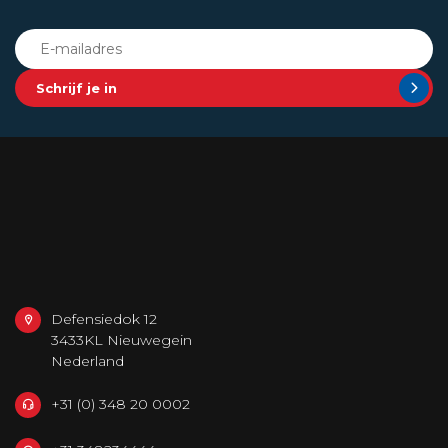
Schrijf je in
OUR REPUTATION IS BUILT ON
SERVICE
Defensiedok 12
3433KL Nieuwegein
Nederland
+31 (0) 348 20 0002
+31 348234444