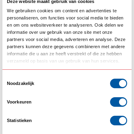
Deze website maakt gebruik van cookies
-
Bestel gelijk jouw zonneklep-lampen
We gebruiken cookies om content en advertenties te
personaliseren, om functies voor social media te bieden
GERELATEERDE PRODUCTEN
en om ons websiteverkeer te analyseren. Ook delen we
SCANIA
informatie over uw gebruik van onze site met onze
Scania SUPER embleem
€52,50
partners voor social media, adverteren en analyse. Deze
Op voorraad
partners kunnen deze gegevens combineren met andere
informatie die u aan ze heeft verstrekt of die ze hebben
SCANIA
verzameld op basis van uw gebruik van hun services.
Scania Nextgen LED
€65,00
zonneklep lamp
Op voorraad
Toestemmingsselectie
Noodzakelijk
VEPRO OY
Raamwindgeleiders
€88,00
Scania NextGen
Voorkeuren
Op voorraad
Statistieken
Scania Nextgen Zonneklep
(22)
Solarguard
(24)