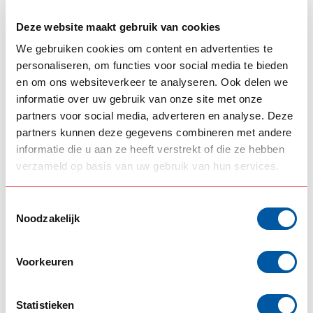
het meespuiten hiervan ontstaat vocht in de lamp en
Deze website maakt gebruik van cookies
vervalt je garantie.
We gebruiken cookies om content en advertenties te
personaliseren, om functies voor social media te bieden
GERELATEERDE PRODUCTEN
en om ons websiteverkeer te analyseren. Ook delen we
LAZER
informatie over uw gebruik van onze site met onze
Lazer Triple-R 750 met
€254,50
partners voor social media, adverteren en analyse. Deze
positielicht
partners kunnen deze gegevens combineren met andere
Op voorraad
informatie die u aan ze heeft verstrekt of die ze hebben
verzameld op basis van uw gebruik van hun services.
STRANDS
Strands Siberia Night
€250,95
Ranger verstraler
Toestemmingsselectie
Op voorraad
Noodzakelijk
STRANDS
Dark Knight Intense 9"
Voorkeuren
€252,15
Full LED Verstraler
Op voorraad
Statistieken