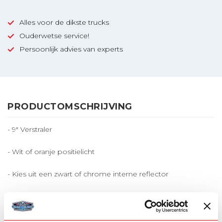
Alles voor de dikste trucks
Ouderwetse service!
Persoonlijk advies van experts
PRODUCTOMSCHRIJVING
- 9" Verstraler
- Wit of oranje positielicht
- Kies uit een zwart of chrome interne reflector
- Unece REG112 goedgekeurd
Let op bij spuiten: vochtregelaar van te voren afplakken! Bij