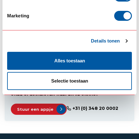
#0S9-PL-CHR-SM
(1)
#0S9-PL-SM
(1)
9" verstraler
(1)
Marketing
Lazer
(2)
Lazer driving light
(1)
Lazer elite
(1)
Lazer lamps
(7)
Lazer verstraler
(1)
sentinel
(1)
Details tonen
Sentinel black
(2)
sentinel chrome
(1)
SPECIFICATIES
Alles toestaan
Selectie toestaan
HULP NODIG BIJ HET MAKEN VAN DE JUISTE KEUZE?
ONZE SPECIALISTEN HELPEN JE GRAAG!
+31 (0) 348 20 0002
Stuur een appje