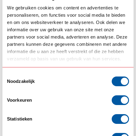
Op voorraad
We gebruiken cookies om content en advertenties te
personaliseren, om functies voor social media te bieden
GYLLE
Gylle Zweedse
en om ons websiteverkeer te analyseren. Ook delen we
€10,50
breedtelamp BOL
informatie over uw gebruik van onze site met onze
Op voorraad
partners voor social media, adverteren en analyse. Deze
partners kunnen deze gegevens combineren met andere
GYLLE
informatie die u aan ze heeft verstrekt of die ze hebben
Gylle Zweedse
€37,50
breedtelamp LED
verzameld op basis van uw gebruik van hun services.
Op voorraad
Toestemmingsselectie
Noodzakelijk
Breedtelamp truck
(39)
Custom Daf
(5)
Custom Daf trucks
(5)
Daf lovers Europe
(9)
Voorkeuren
Daf switch
(5)
Daf Trucks
(20)
Eindhoven
(7)
Goinstyle
(102)
Gylle light
(1)
Gylle Markerlight
(1)
Statistieken
Markerlight
(1)
Schakelaar Daf
(5)