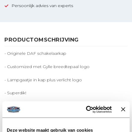
Persoonlijk advies van experts
PRODUCTOMSCHRIJVING
- Originele DAF schakelaarkap
- Customized met Gylle breedtepaal logo
- Lampgaatje in kap plus verlicht logo
- Superdik!
GERELATEERDE PRODUCTEN
HELLA
Talmu Deense daglamp
€14,95
Deze website maakt gebruik van cookies