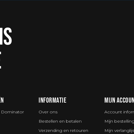
IS
E
ËN
INFORMATIE
MIJN ACCOU
 Dominator
Over ons
Account infor
Bestellen en betalen
Mijn bestellin
Verzending en retouren
Mijn verlanglijs