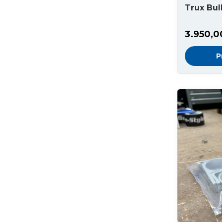
Trux Bul
3.950,0
P