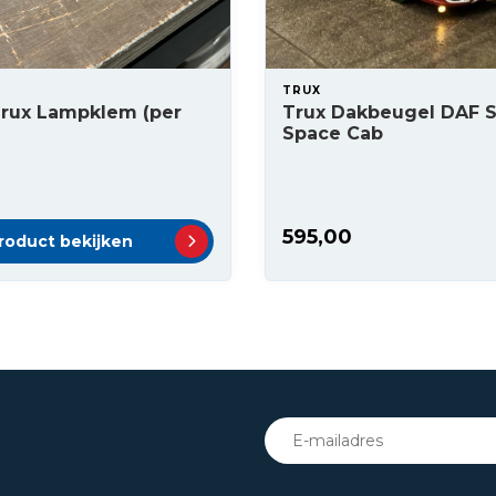
TRUX
Trux Lampklem (per
Trux Dakbeugel DAF 
Space Cab
595,00
roduct bekijken