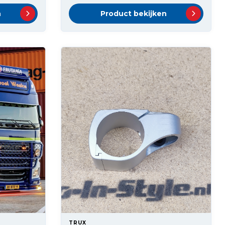
n
Product bekijken
TRUX