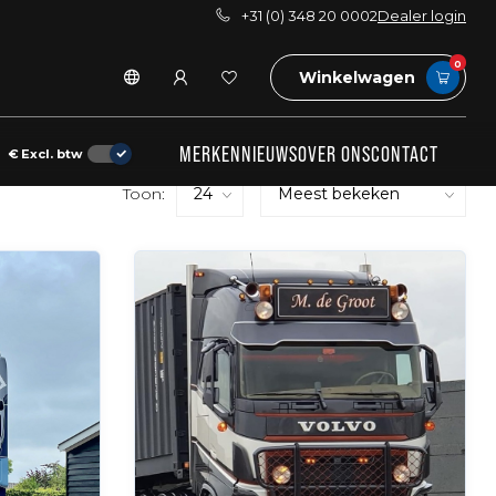
+31 (0) 348 20 0002
Dealer login
0
Winkelwagen
MERKEN
NIEUWS
OVER ONS
CONTACT
€
Excl. btw
Toon: