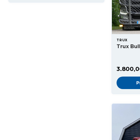
TRUX
Trux Bul
3.800,
P