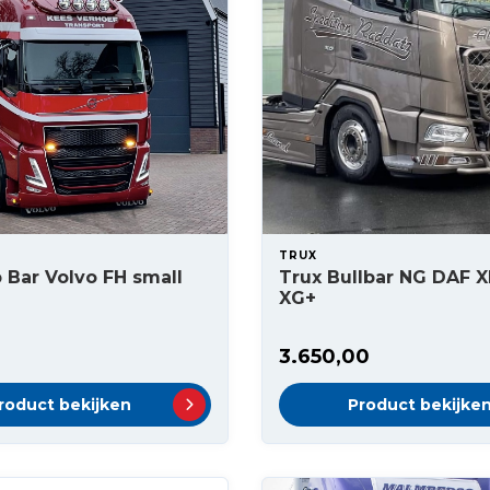
TRUX
 Bar Volvo FH small
Trux Bullbar NG DAF X
XG+
3.650,00
roduct bekijken
Product bekijke