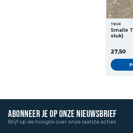
TRUX
Smalle 
stuk)
27,50
P
ABONNEER JE OP ONZE NIEUWSBRIEF
Blijf op de hoogte over onze laatste acties