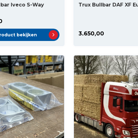
lbar Iveco S-Way
Trux Bullbar DAF XF E
0
3.650,00
roduct bekijken