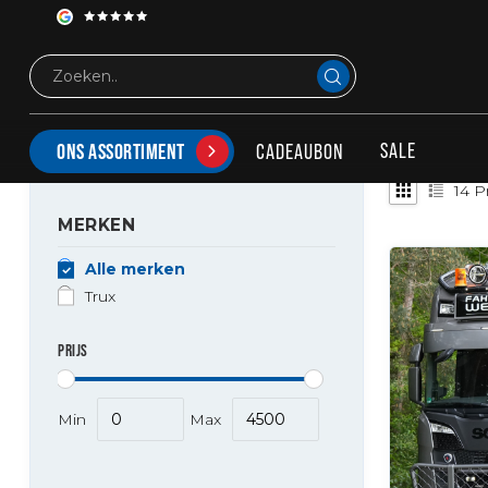
Merken
Trux
TRUX
SALE
CADEAUBON
ONS ASSORTIMENT
14
P
MERKEN
Alle merken
Trux
PRIJS
Min
Max