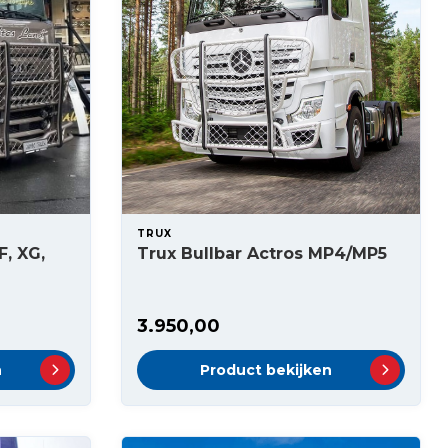
TRUX
F, XG,
Trux Bullbar Actros MP4/MP5
3.950,00
n
Product bekijken