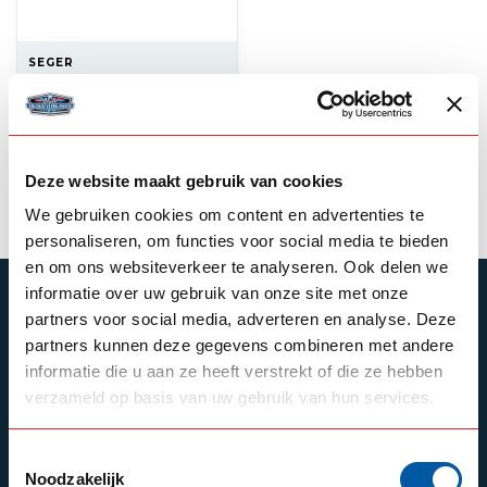
SEGER
TGV hoorn 24 volt
79,00
Backorder
Deze website maakt gebruik van cookies
Product bekijken
We gebruiken cookies om content en advertenties te
personaliseren, om functies voor social media te bieden
en om ons websiteverkeer te analyseren. Ook delen we
informatie over uw gebruik van onze site met onze
ABONNEER JE OP ONZE NIEUWSBRIEF
partners voor social media, adverteren en analyse. Deze
Blijf op de hoogte over onze laatste acties
partners kunnen deze gegevens combineren met andere
informatie die u aan ze heeft verstrekt of die ze hebben
verzameld op basis van uw gebruik van hun services.
Schrijf je in
Toestemmingsselectie
Noodzakelijk