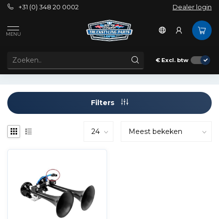
+31 (0) 348 20 0002
Dealer login
Merken
Seger
MENU
SEGER
€
Excl. btw
Filters