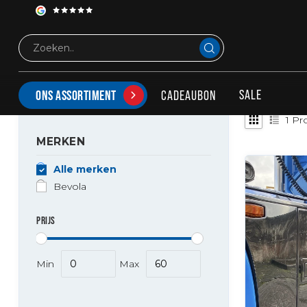
Merken
Bevola
BEVOLA
SALE
CADEAUBON
ONS ASSORTIMENT
1
Pr
MERKEN
Alle merken
Bevola
PRIJS
Min
Max