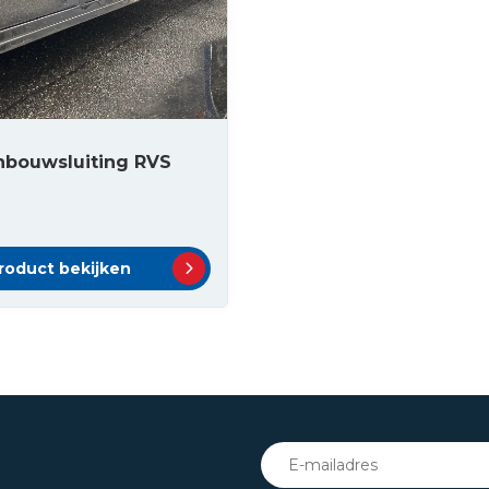
nbouwsluiting RVS
roduct bekijken