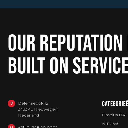
OUR REPUTATION 
BUILT ON SERVIC
CATEGORIE
Defensiedok 12
3433KL Nieuwegein
Omnius DAF
Nederland
NIEUW!
+31 (0) 348 20 0002