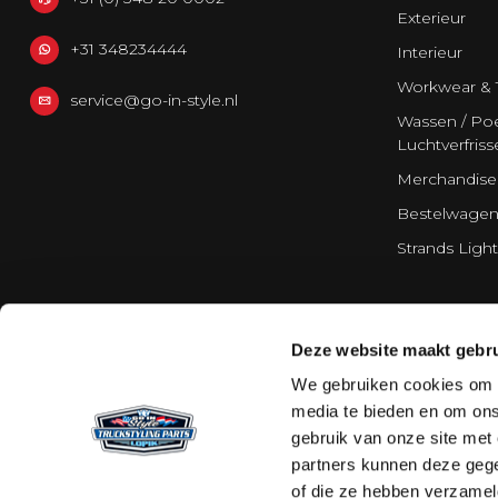
Exterieur
+31 348234444
Interieur
Workwear & 
service@go-in-style.nl
Wassen / Poe
Luchtverfriss
Merchandise
Bestelwagen
Strands Light
Deze website maakt gebru
We gebruiken cookies om c
media te bieden en om ons
gebruik van onze site met
partners kunnen deze gege
of die ze hebben verzamel