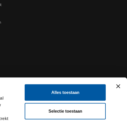
t
n
Alles toestaan
al
w
Selectie toestaan
trekt