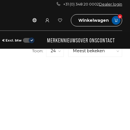
+31 (0) 348 20 0002
Dealer login
0
Winkelwagen
MERKEN
NIEUWS
OVER ONS
CONTACT
€
Excl. btw
Toon: