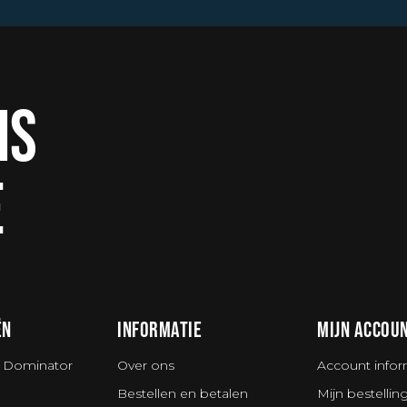
IS
E
ËN
INFORMATIE
MIJN ACCOU
 Dominator
Over ons
Account infor
Bestellen en betalen
Mijn bestellin