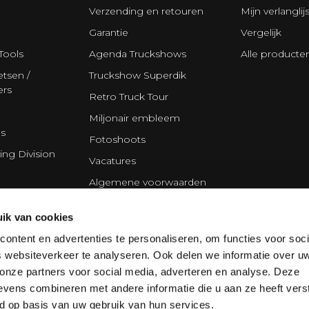
Verzending en retouren
Mijn verlanglijs
Garantie
Vergelijk
Tools
Agenda Truckshows
Alle producte
tsen /
Truckshow Superdik
ers
Retro Truck Tour
Miljonair embleem
s
Fotoshoots
ing Division
Vacatures
Algemene voorwaarden
Disclaimer
ik van cookies
Privacy Statement
ontent en advertenties te personaliseren, om functies voor soci
Cookie policy
 websiteverkeer te analyseren. Ook delen we informatie over u
Partners
 onze partners voor social media, adverteren en analyse. Deze
vens combineren met andere informatie die u aan ze heeft vers
d op basis van uw gebruik van hun services.