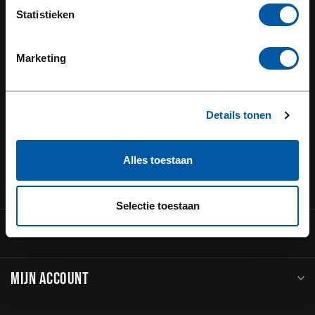
Defensiedok 12
Statistieken
3433KL Nieuwegein
Nederland
Marketing
+31 (0) 348 20 0002
+31 348234444
Details tonen
service@go-in-style.nl
Alles toestaan
CATEGORIEËN
Selectie toestaan
INFORMATIE
MIJN ACCOUNT