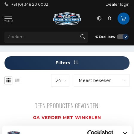
+31 (0) 348 20 0002
Dealer login
Tags
42
MENU
PRODUCTEN GETAGD MET 42
€
Excl. btw
Filters
GEEN PRODUCTEN GEVONDEN!
GA VERDER MET WINKELEN