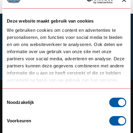
Deze website maakt gebruik van cookies
ABONNEER JE OP ONZE NIEUWSBRIEF
We gebruiken cookies om content en advertenties te
Blijf op de hoogte over onze laatste acties
personaliseren, om functies voor social media te bieden
en om ons websiteverkeer te analyseren. Ook delen we
informatie over uw gebruik van onze site met onze
partners voor social media, adverteren en analyse. Deze
Schrijf je in
partners kunnen deze gegevens combineren met andere
informatie die u aan ze heeft verstrekt of die ze hebben
verzameld op basis van uw gebruik van hun services.
Toestemmingsselectie
Noodzakelijk
OUR REPUTATION IS BUILT ON
SERVICE
Voorkeuren