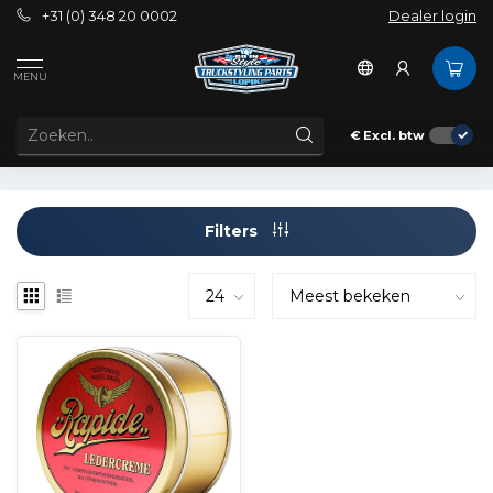
+31 (0) 348 20 0002
Dealer login
Tags
150ml
MENU
PRODUCTEN GETAGD MET 150ML
€
Excl. btw
Filters