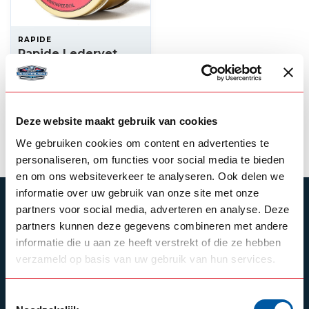
RAPIDE
Rapide Ledervet
150ml
6,00
Op voorraad
Deze website maakt gebruik van cookies
Product bekijken
We gebruiken cookies om content en advertenties te
personaliseren, om functies voor social media te bieden
en om ons websiteverkeer te analyseren. Ook delen we
informatie over uw gebruik van onze site met onze
ABONNEER JE OP ONZE NIEUWSBRIEF
partners voor social media, adverteren en analyse. Deze
partners kunnen deze gegevens combineren met andere
Blijf op de hoogte over onze laatste acties
informatie die u aan ze heeft verstrekt of die ze hebben
verzameld op basis van uw gebruik van hun services.
Toestemmingsselectie
Schrijf je in