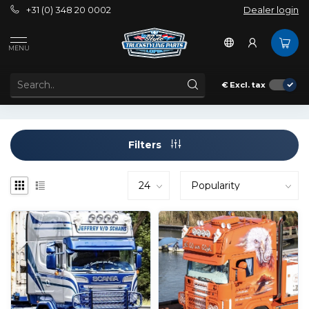
+31 (0) 348 20 0002
Dealer login
Tags
Bullbar with style
MENU
PRODUCTS TAGGED WITH BULLBAR WITH STYLE
€
Excl. tax
Filters