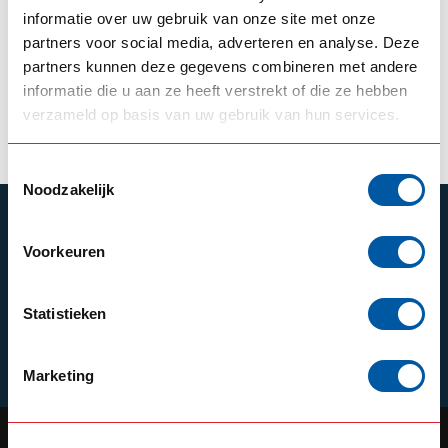
Hypro Bullbar Scania
informatie over uw gebruik van onze site met onze
R-serie
partners voor social media, adverteren en analyse. Deze
partners kunnen deze gegevens combineren met andere
3.395,00
Backorder
informatie die u aan ze heeft verstrekt of die ze hebben
verzameld op basis van uw gebruik van hun services.
View product
Toestemmingsselectie
Noodzakelijk
SUBSCRIBE TO OUR NEWSLETTER
Voorkeuren
Stay up to date with our latest offers
Statistieken
Schrijf je in
Marketing