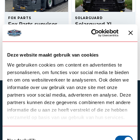
FOX PARTS
SOLARGUARD
Fox Parts sunvisor
Solarguard XL
Renault T
sunvisor Renault T
575,00
595,00
In stock
Backorder
Deze website maakt gebruik van cookies
View product
View product
We gebruiken cookies om content en advertenties te
personaliseren, om functies voor social media te bieden
en om ons websiteverkeer te analyseren. Ook delen we
informatie over uw gebruik van onze site met onze
SUBSCRIBE TO OUR NEWSLETTER
partners voor social media, adverteren en analyse. Deze
partners kunnen deze gegevens combineren met andere
Stay up to date with our latest offers
informatie die u aan ze heeft verstrekt of die ze hebben
verzameld op basis van uw gebruik van hun services.
Toestemmingsselectie
Schrijf je in