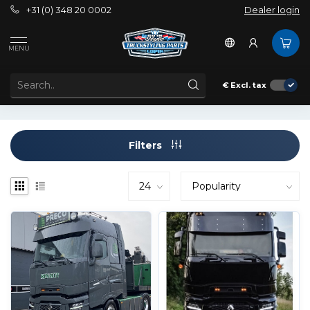
+31 (0) 348 20 0002
Dealer login
Exterior
Sun visors
Renault
MENU
SUN VISOR FOR RENAULT T
€
Excl. tax
Filters