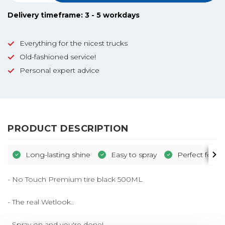
Delivery timeframe: 3 - 5 workdays
Everything for the nicest trucks
Old-fashioned service!
Personal expert advice
PRODUCT DESCRIPTION
Long-lasting shine
Easy to spray
Perfect for t
- No Touch Premium tire black 500ML
- The real Wetlook..
- Spray on and you're done!