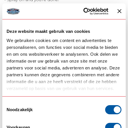
- Beautiful and long-lasting shine
- Does not attract dust, repels water and dirt
Deze website maakt gebruik van cookies
- In stock, so order quickly!
We gebruiken cookies om content en advertenties te
personaliseren, om functies voor social media te bieden
RELATED PRODUCTS
en om ons websiteverkeer te analyseren. Ook delen we
informatie over uw gebruik van onze site met onze
LUHMI
partners voor social media, adverteren en analyse. Deze
Amglos aluminum polish
€29,00
1kg
partners kunnen deze gegevens combineren met andere
In stock
informatie die u aan ze heeft verstrekt of die ze hebben
verzameld op basis van uw gebruik van hun services.
MARCO
Italian horn 24V with
€79,00
compressor
Toestemmingsselectie
Noodzakelijk
In stock
LUHMI
Voorkeuren