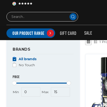
Brands
No Touch
NO TOUCH
SALE
GIFT CARD
OUR PRODUCT RANGE
1
Pro
BRANDS
All brands
No Touch
PRICE
Min
Max