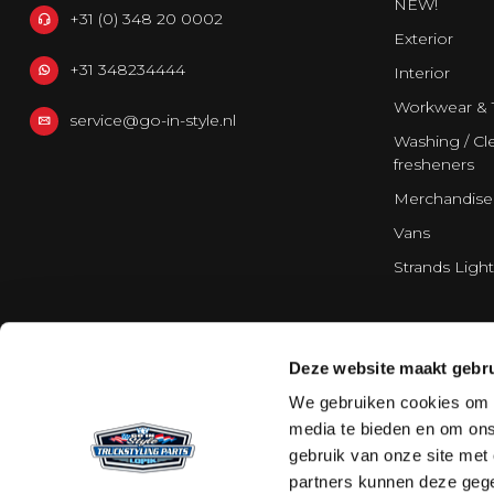
NEW!
+31 (0) 348 20 0002
Exterior
+31 348234444
Interior
Workwear & 
service@go-in-style.nl
Washing / Cle
fresheners
Merchandise
Vans
Strands Light
Deze website maakt gebru
We gebruiken cookies om c
media te bieden en om ons
gebruik van onze site met
partners kunnen deze gege