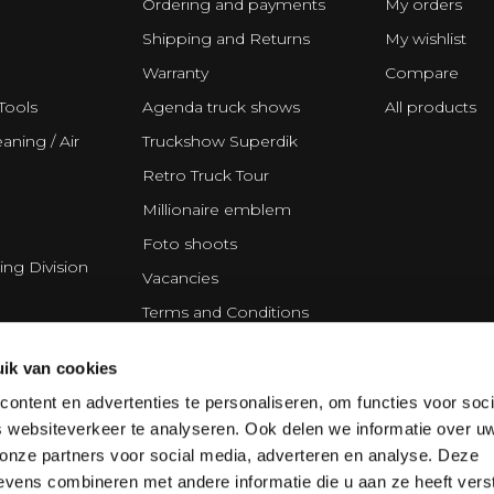
Ordering and payments
My orders
Shipping and Returns
My wishlist
Warranty
Compare
Tools
Agenda truck shows
All products
aning / Air
Truckshow Superdik
Retro Truck Tour
Millionaire emblem
Foto shoots
ing Division
Vacancies
Terms and Conditions
Disclaimer
ik van cookies
Privacy Statement
ontent en advertenties te personaliseren, om functies voor soci
Cookie policy
 websiteverkeer te analyseren. Ook delen we informatie over u
Partners
 onze partners voor social media, adverteren en analyse. Deze
vens combineren met andere informatie die u aan ze heeft vers