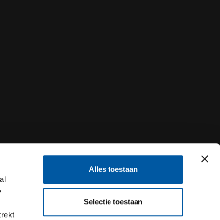
Alles toestaan
al
w
Selectie toestaan
trekt