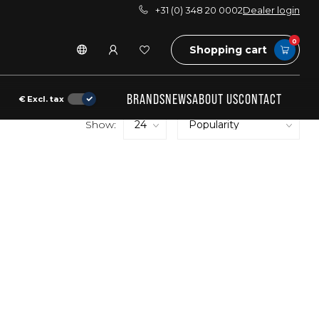
+31 (0) 348 20 0002
Dealer login
0
Shopping cart
BRANDS
NEWS
ABOUT US
CONTACT
€
Excl. tax
Show: