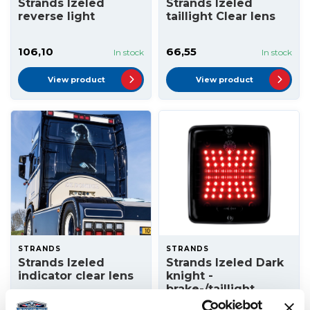
Strands Izeled
Strands Izeled
reverse light
taillight Clear lens
106,10
66,55
In stock
In stock
View product
View product
STRANDS
STRANDS
Strands Izeled
Strands Izeled Dark
indicator clear lens
knight -
brake-/taillight