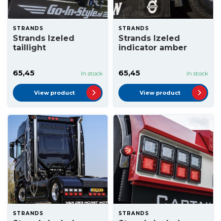
STRANDS
STRANDS
Strands Izeled
Strands Izeled
taillight
indicator amber
65,45
65,45
In stock
In stock
View product
View product
STRANDS
STRANDS