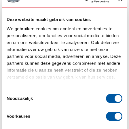
66,55
69,10
In stock
In stock
View product
View product
Deze website maakt gebruik van cookies
We gebruiken cookies om content en advertenties te
personaliseren, om functies voor social media te bieden
en om ons websiteverkeer te analyseren. Ook delen we
informatie over uw gebruik van onze site met onze
partners voor social media, adverteren en analyse. Deze
partners kunnen deze gegevens combineren met andere
informatie die u aan ze heeft verstrekt of die ze hebben
verzameld op basis van uw gebruik van hun services.
STRANDS
STRANDS
Toestemmingsselectie
Strands Izeled Dark
Strands Izeled Dark
Noodzakelijk
knight -
knight -
Indicator/tail/brake
Indicatorlamp
light
Voorkeuren
83,45
69,10
In stock
In stock