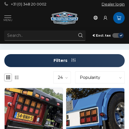
+31 (0) 348 20 0002
Dealer login
Tags
#keeponroling2020
MENU
PRODUCTS TAGGED WITH #KEEPONROLING2020
€
Excl. tax
Filters