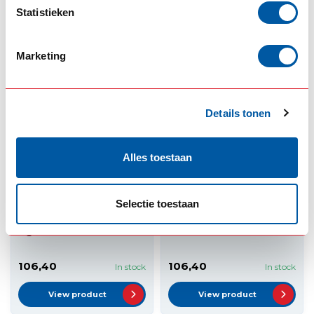
Statistieken
View product
View product
Marketing
Details tonen
Alles toestaan
STRANDS
STRANDS
Strands Izeled Dark
Strands Izeled Dark
Selectie toestaan
knight - Reverse
knight - Foglight
light
106,40
106,40
In stock
In stock
View product
View product