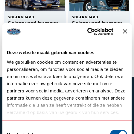
SOLARGUARD
SOLARGUARD
Solarguard bumper
Solarguard bumper
spoiler DAF XF
spoiler DAF CF
495,00
495,00
In stock
In stock
Deze website maakt gebruik van cookies
View product
View product
We gebruiken cookies om content en advertenties te
personaliseren, om functies voor social media te bieden
en om ons websiteverkeer te analyseren. Ook delen we
informatie over uw gebruik van onze site met onze
SUBSCRIBE TO OUR NEWSLETTER
partners voor social media, adverteren en analyse. Deze
partners kunnen deze gegevens combineren met andere
Stay up to date with our latest offers
informatie die u aan ze heeft verstrekt of die ze hebben
verzameld op basis van uw gebruik van hun services.
Toestemmingsselectie
Schrijf je in