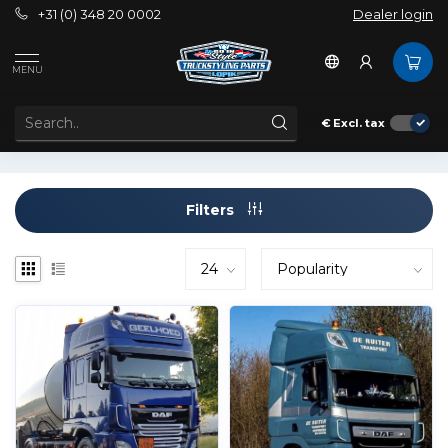
+31 (0) 348 20 0002
Dealer login
Tags
Daf Lip
MENU
PRODUCTS TAGGED WITH DAF LIP
€
Excl. tax
Filters