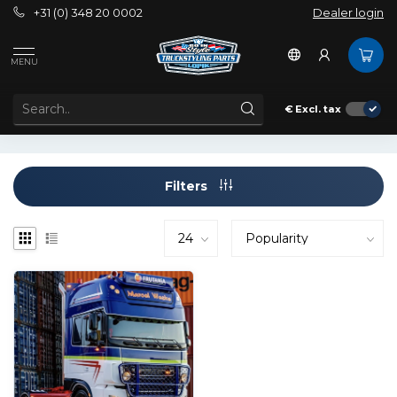
+31 (0) 348 20 0002
Dealer login
Tags
Daf bumper
MENU
PRODUCTS TAGGED WITH DAF BUMPER
€
Excl. tax
Filters