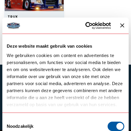
TRUX
Trux Bullbar DAF XF
Euro 6
3.650,00
Out of stock
Deze website maakt gebruik van cookies
We gebruiken cookies om content en advertenties te
personaliseren, om functies voor social media te bieden
en om ons websiteverkeer te analyseren. Ook delen we
SUBSCRIBE TO OUR NEWSLETTER
informatie over uw gebruik van onze site met onze
partners voor social media, adverteren en analyse. Deze
Stay up to date with our latest offers
partners kunnen deze gegevens combineren met andere
informatie die u aan ze heeft verstrekt of die ze hebben
verzameld op basis van uw gebruik van hun services.
Schrijf je in
Toestemmingsselectie
Noodzakelijk