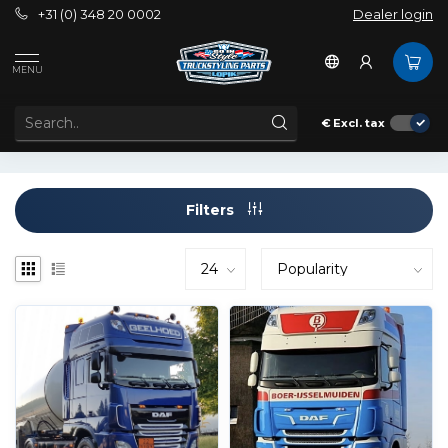
+31 (0) 348 20 0002
Dealer login
Tags
Daf 106
MENU
PRODUCTS TAGGED WITH DAF 106
€
Excl. tax
Filters