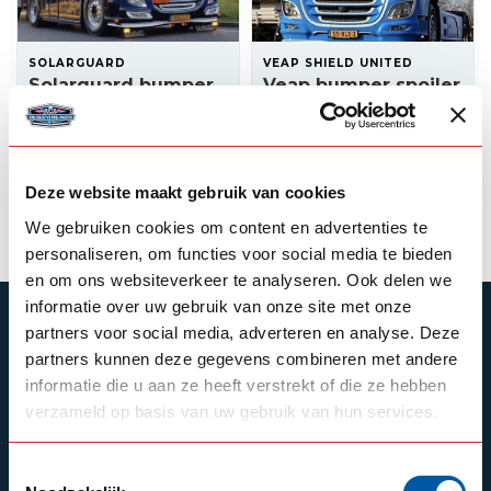
SOLARGUARD
VEAP SHIELD UNITED
Solarguard bumper
Veap bumper spoiler
spoiler DAF XF
Daf XF
495,00
465,00
In stock
In stock
Deze website maakt gebruik van cookies
View product
View product
We gebruiken cookies om content en advertenties te
personaliseren, om functies voor social media te bieden
en om ons websiteverkeer te analyseren. Ook delen we
informatie over uw gebruik van onze site met onze
SUBSCRIBE TO OUR NEWSLETTER
partners voor social media, adverteren en analyse. Deze
partners kunnen deze gegevens combineren met andere
Stay up to date with our latest offers
informatie die u aan ze heeft verstrekt of die ze hebben
verzameld op basis van uw gebruik van hun services.
Toestemmingsselectie
Schrijf je in