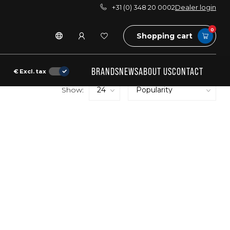
+31 (0) 348 20 0002
Dealer login
0
Shopping cart
BRANDS
NEWS
ABOUT US
CONTACT
€
Excl. tax
Show: