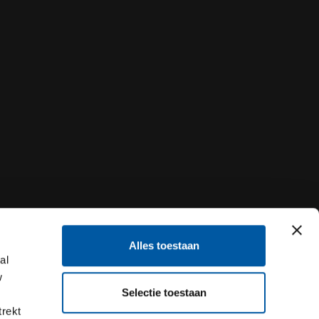
Alles toestaan
al
w
Selectie toestaan
trekt