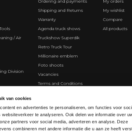
Ordering and payments
My orders
Shipping and Returns
My wishlist
Warranty
Compare
Tools
Agenda truck shows
All products
aning / Air
Truckshow Superdik
Retro Truck Tour
Millionaire emblem
Foto shoots
ing Division
Vacancies
Terms and Conditions
Disclaimer
ik van cookies
Privacy Statement
ontent en advertenties te personaliseren, om functies voor soci
Cookie policy
 websiteverkeer te analyseren. Ook delen we informatie over u
Partners
 onze partners voor social media, adverteren en analyse. Deze
vens combineren met andere informatie die u aan ze heeft vers