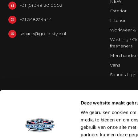
NEW!
+31 (0) 348 20 0002
Exterior
+31 348234444
Interior
Workwear & 
service@go-in-style.nl
Washing / Cle
fresheners
Merchandise
Vans
Strands Light
Deze website maakt gebru
We gebruiken cookies om c
media te bieden en om ons
gebruik van onze site met
partners kunnen deze gege