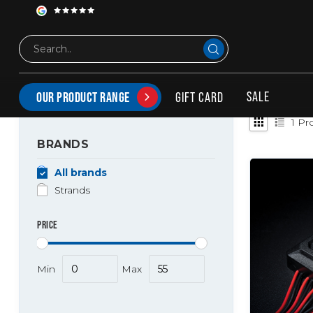
Tags
Cruise
PRODUCTS TAGGED WITH CRUISE
SALE
GIFT CARD
OUR PRODUCT RANGE
1
Pro
BRANDS
All brands
Strands
PRICE
Min
Max