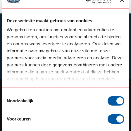
Deze website maakt gebruik van cookies
SUBSCRIBE TO OUR NEWSLETTER
We gebruiken cookies om content en advertenties te
Stay up to date with our latest offers
personaliseren, om functies voor social media te bieden
en om ons websiteverkeer te analyseren. Ook delen we
informatie over uw gebruik van onze site met onze
partners voor social media, adverteren en analyse. Deze
Schrijf je in
partners kunnen deze gegevens combineren met andere
informatie die u aan ze heeft verstrekt of die ze hebben
verzameld op basis van uw gebruik van hun services.
Toestemmingsselectie
Noodzakelijk
OUR REPUTATION IS BUILT ON
SERVICE
Voorkeuren