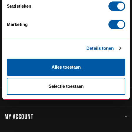
Defensiedok 12
Statistieken
3433KL Nieuwegein
Nederland
Marketing
+31 (0) 348 20 0002
+31 348234444
Details tonen
service@go-in-style.nl
Alles toestaan
CATEGORIES
Selectie toestaan
INFORMATION
MY ACCOUNT