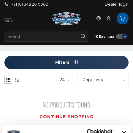
+31 (0) 348 20 0002
Dealer login
Tags
cooling bag
MENU
PRODUCTS TAGGED WITH COOLING BAG
€
Excl. tax
Filters
NO PRODUCTS FOUND
CONTINUE SHOPPING