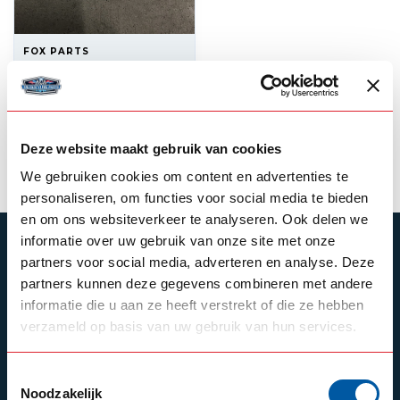
FOX PARTS
Camera mount
25,00
In stock
Deze website maakt gebruik van cookies
View product
We gebruiken cookies om content en advertenties te
personaliseren, om functies voor social media te bieden
en om ons websiteverkeer te analyseren. Ook delen we
informatie over uw gebruik van onze site met onze
SUBSCRIBE TO OUR NEWSLETTER
partners voor social media, adverteren en analyse. Deze
Stay up to date with our latest offers
partners kunnen deze gegevens combineren met andere
informatie die u aan ze heeft verstrekt of die ze hebben
verzameld op basis van uw gebruik van hun services.
Schrijf je in
Toestemmingsselectie
Noodzakelijk