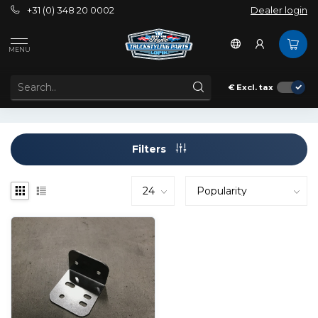
+31 (0) 348 20 0002
Dealer login
Tags
camera mount
MENU
PRODUCTS TAGGED WITH CAMERA MOUNT
€
Excl. tax
Filters