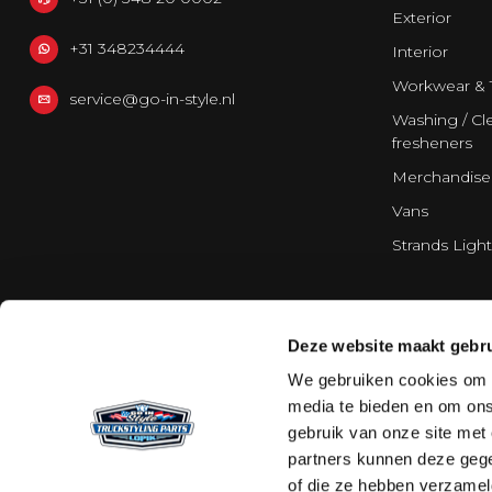
Exterior
+31 348234444
Interior
Workwear & 
service@go-in-style.nl
Washing / Cle
fresheners
Merchandise
Vans
Strands Light
Deze website maakt gebru
We gebruiken cookies om c
media te bieden en om ons
gebruik van onze site met
partners kunnen deze gege
of die ze hebben verzamel