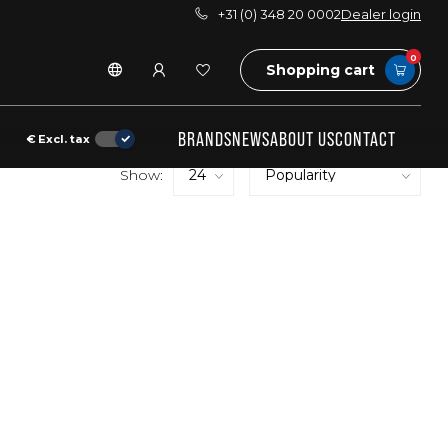
+31 (0) 348 20 0002
Dealer login
0
Shopping cart
BRANDS
NEWS
ABOUT US
CONTACT
€
Excl. tax
Show: