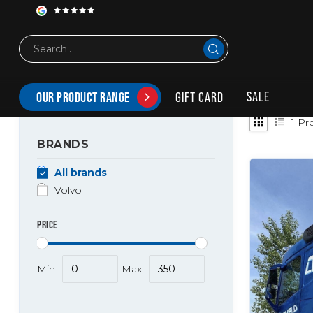
Tags
cabinetrap fh
PRODUCTS TAGGED WITH CABINETRAP FH
SALE
GIFT CARD
OUR PRODUCT RANGE
1
Pro
BRANDS
All brands
Volvo
PRICE
Min
Max