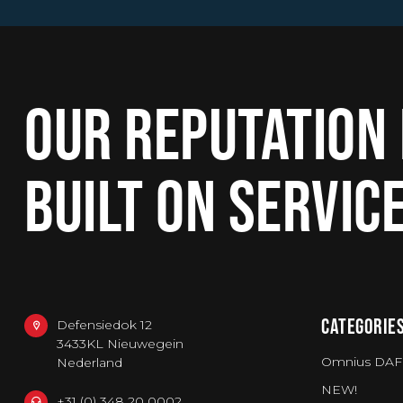
OUR REPUTATION 
BUILT ON SERVIC
CATEGORIE
Defensiedok 12
3433KL Nieuwegein
Omnius DAF
Nederland
NEW!
+31 (0) 348 20 0002