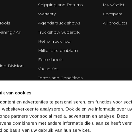
Shipping and Returns
My wishlist
Warranty
Compare
Tools
Agenda truck shows
All products
aning / Air
Truckshow Superdik
Retro Truck Tour
Millionaire emblem
Foto shoots
ing Division
Vacancies
Terms and Conditions
Disclaimer
ik van cookies
Privacy Statement
ontent en advertenties te personaliseren, om functies voor soci
Cookie policy
 websiteverkeer te analyseren. Ook delen we informatie over u
Partners
 onze partners voor social media, adverteren en analyse. Deze
vens combineren met andere informatie die u aan ze heeft vers
d op basis van uw gebruik van hun services.