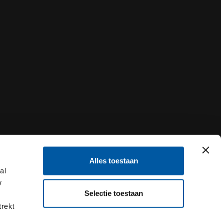
Alles toestaan
al
w
Selectie toestaan
trekt