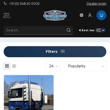
+31 (0) 348 20 0002
Dealer login
Tags
cabin stairs 3 series
MENU
PRODUCTS TAGGED WITH CABIN STAIRS 3 SERIES
€
Excl. tax
Filters