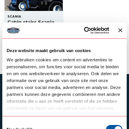
SCANIA
Cabin stairs Scania
2/3-serie (Steel)
339,00
In stock
Deze website maakt gebruik van cookies
View product
We gebruiken cookies om content en advertenties te
personaliseren, om functies voor social media te bieden
en om ons websiteverkeer te analyseren. Ook delen we
informatie over uw gebruik van onze site met onze
SUBSCRIBE TO OUR NEWSLETTER
partners voor social media, adverteren en analyse. Deze
partners kunnen deze gegevens combineren met andere
Stay up to date with our latest offers
informatie die u aan ze heeft verstrekt of die ze hebben
verzameld op basis van uw gebruik van hun services.
Toestemmingsselectie
Schrijf je in