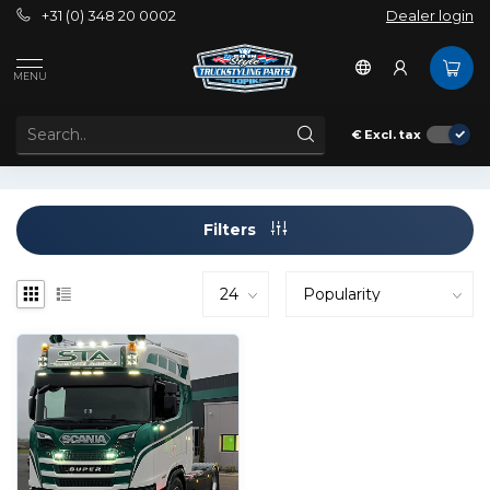
+31 (0) 348 20 0002
Dealer login
Tags
Bullbars Lightsign
MENU
PRODUCTS TAGGED WITH BULLBARS LIGHTSIGN
€
Excl. tax
Filters