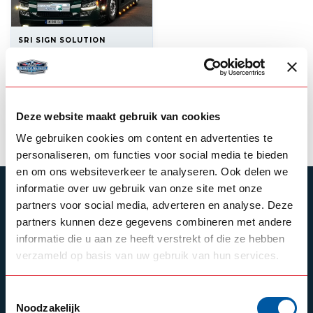
SRI SIGN SOLUTION
LED Triple Sign
725,00
In stock
Deze website maakt gebruik van cookies
View product
We gebruiken cookies om content en advertenties te
personaliseren, om functies voor social media te bieden
en om ons websiteverkeer te analyseren. Ook delen we
informatie over uw gebruik van onze site met onze
SUBSCRIBE TO OUR NEWSLETTER
partners voor social media, adverteren en analyse. Deze
Stay up to date with our latest offers
partners kunnen deze gegevens combineren met andere
informatie die u aan ze heeft verstrekt of die ze hebben
verzameld op basis van uw gebruik van hun services.
Schrijf je in
Toestemmingsselectie
Noodzakelijk