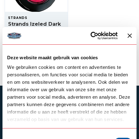
STRANDS
Strands Izeled Dark
Knight -
Tail/Brake/Direction
97,10
In stock
Deze website maakt gebruik van cookies
View product
We gebruiken cookies om content en advertenties te
personaliseren, om functies voor social media te bieden
en om ons websiteverkeer te analyseren. Ook delen we
informatie over uw gebruik van onze site met onze
partners voor social media, adverteren en analyse. Deze
SUBSCRIBE TO OUR NEWSLETTER
partners kunnen deze gegevens combineren met andere
Stay up to date with our latest offers
informatie die u aan ze heeft verstrekt of die ze hebben
verzameld op basis van uw gebruik van hun services.
Toestemmingsselectie