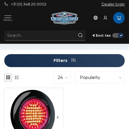
+31 (0) 348 20 0002
Dealer login
Tags
Brake
MENU
PRODUCTS TAGGED WITH BRAKE
€
Excl. tax
Filters