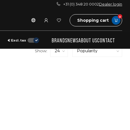
+31 (0) 348 20 0002
Dealer login
0
Shopping cart
BRANDS
NEWS
ABOUT US
CONTACT
€
Excl. tax
Show: