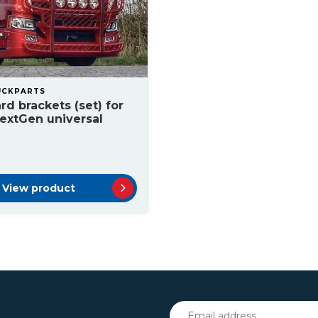
UCKPARTS
rd brackets (set) for
extGen universal
View product