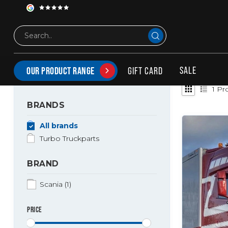
Tags
Brackets for headboard
PRODUCTS TAGGED WITH BRACKETS FOR HEADBO
SALE
GIFT CARD
OUR PRODUCT RANGE
1
Pro
BRANDS
All brands
Turbo Truckparts
BRAND
Scania
(1)
PRICE