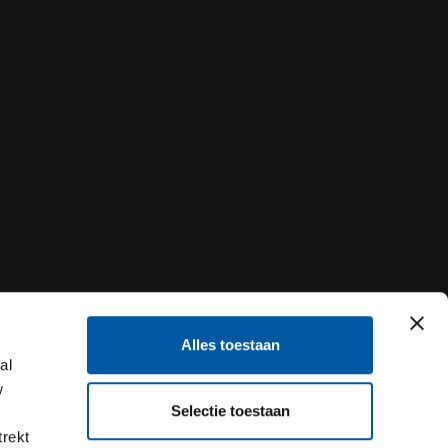
Alles toestaan
al
w
Selectie toestaan
trekt