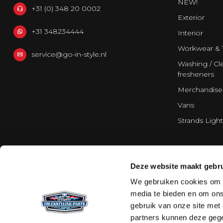
NEW!
+31 (0) 348 20 0002
Exterior
+31 348234444
Interior
Workwear & 
service@go-in-style.nl
Washing / Cle
fresheners
Merchandise
Vans
Strands Light
Deze website maakt gebru
We gebruiken cookies om c
media te bieden en om ons
gebruik van onze site met
partners kunnen deze gege