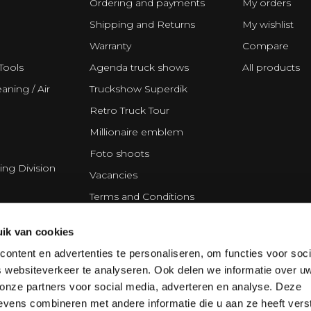
Ordering and payments
My orders
Shipping and Returns
My wishlist
Warranty
Compare
Tools
Agenda truck shows
All products
aning / Air
Truckshow Superdik
Retro Truck Tour
Millionaire emblem
Foto shoots
ing Division
Vacancies
Terms and Conditions
Disclaimer
ik van cookies
Privacy Statement
ontent en advertenties te personaliseren, om functies voor soci
Cookie policy
 websiteverkeer te analyseren. Ook delen we informatie over u
Partners
 onze partners voor social media, adverteren en analyse. Deze
vens combineren met andere informatie die u aan ze heeft vers